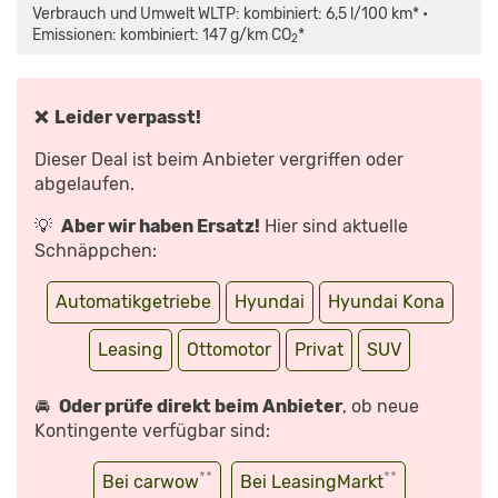
(2023)
Verbrauch und Umwelt WLTP: kombiniert: 6,5 l/100 km* •
|
ERSTE
Emissionen: kombiniert: 147 g/km CO
*
2
SITZPROBE
IM
MINI-
SUV
AUS
SÜDKOREA
❌ Leider verpasst!
|
MIT
PETER
Dieser Deal ist beim Anbieter vergriffen oder
FISCHER“
VON
abgelaufen.
YOUTUBE
ANZEIGEN
💡
Aber wir haben Ersatz!
Hier sind aktuelle
Schnäppchen:
Automatikgetriebe
Hyundai
Hyundai Kona
Leasing
Ottomotor
Privat
SUV
🚘
Oder prüfe direkt beim Anbieter
, ob neue
Kontingente verfügbar sind:
**
**
Bei carwow
Bei LeasingMarkt