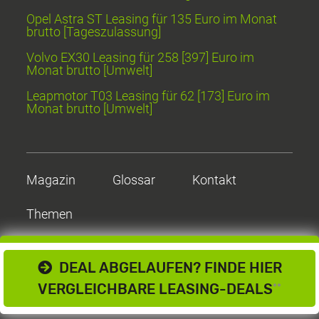
Opel Astra ST Leasing für 135 Euro im Monat
brutto [Tageszulassung]
Volvo EX30 Leasing für 258 [397] Euro im
Monat brutto [Umwelt]
Leapmotor T03 Leasing für 62 [173] Euro im
Monat brutto [Umwelt]
Magazin
Glossar
Kontakt
Themen
DEAL ABGELAUFEN? FINDE HIER
VERGLEICHBARE LEASING-DEALS
**