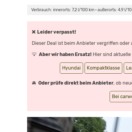
„FAHRBERICHT
HYUNDAI
I20
Verbrauch: innerorts: 7,2 l/100 km • außerorts: 4,9 l/
1.2“
VON
YOUTUBE
ANZEIGEN
❌ Leider verpasst!
Dieser Deal ist beim Anbieter vergriffen oder
💡
Aber wir haben Ersatz!
Hier sind aktuell
Hyundai
Kompaktklasse
Le
🚘
Oder prüfe direkt beim Anbieter
, ob neu
Bei car