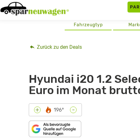
Skip
PA
to
content
Fahrzeugtyp
Mark
Zurück zu den Deals
Hyundai i20 1.2 Sele
Euro im Monat brutt
-
+
196°