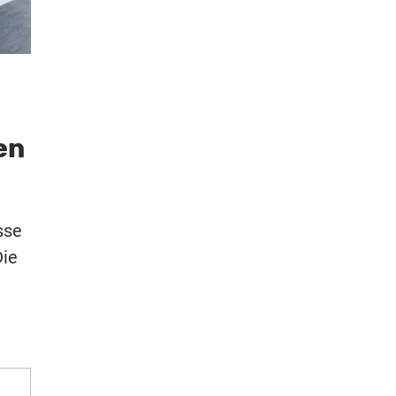
en
sse
Die