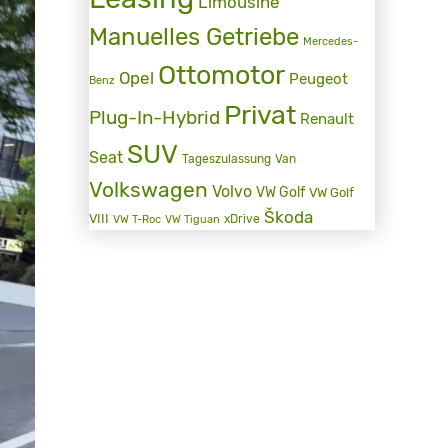
Limousine
Manuelles Getriebe
Mercedes-
Ottomotor
Opel
Peugeot
Benz
Privat
Plug-In-Hybrid
Renault
SUV
Seat
Tageszulassung
Van
Volkswagen
Volvo
VW Golf
VW Golf
Škoda
VIII
xDrive
VW T-Roc
VW Tiguan