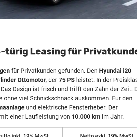
5-türig Leasing für Privatkund
agen
für Privatkunden gefunden. Den
Hyundai i20
linder Ottomotor
, der
75 PS
leistet. In der Preiskla
as Design ist frisch und trifft den Zahn der Zeit. 
die ohne viel Schnickschnack auskommen. Für den
maanlage
und elektrische Fensterheber. Der
mit einer Laufleistung von
10.000 km
im Jahr.
rutto inkl. 19% MwSt.
Netto exkl. 19% MwSt.