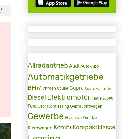
*
2
Allradantrieb
Audi
Auto-Abo
Automatikgetriebe
BMW
Cupra
Citroën
Coupé
Cupra Formentor
Elektromotor
Diesel
Fiat
Fiat 500
Ford
Gebrauchtwagen
Gebrauchtleasing
Gewerbe
Hyundai
Kauf
Kia
Kombi
Kompaktklasse
Kleinwagen
Leasing