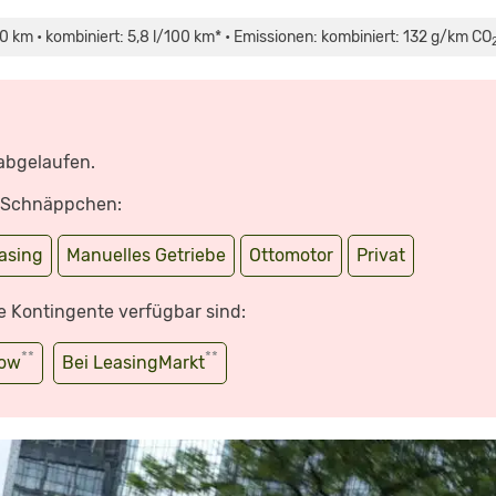
100 km • kombiniert: 5,8 l/100 km* • Emissionen: kombiniert: 132 g/km CO
 abgelaufen.
e Schnäppchen:
asing
Manuelles Getriebe
Ottomotor
Privat
e Kontingente verfügbar sind:
**
**
wow
Bei LeasingMarkt