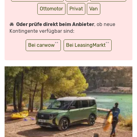
Ottomotor
Privat
Van
🚘
Oder prüfe direkt beim Anbieter
, ob neue
Kontingente verfügbar sind:
**
**
Bei carwow
Bei LeasingMarkt