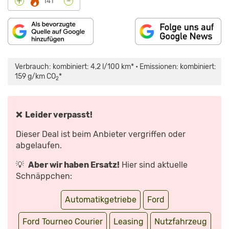
-
+
141°
„FORD
TOURNEO
COURIER
Verbrauch: kombiniert: 4,2 l/100 km* • Emissionen: kombiniert:
(2024)
ALLES
159 g/km CO
*
2
ZUM
NEUEN
FAMILIEN
VAN
AB
22.075€!
❌ Leider verpasst!
FAHRBERICHT
|
REVIEW
Dieser Deal ist beim Anbieter vergriffen oder
|
TEST“
abgelaufen.
VON
YOUTUBE
ANZEIGEN
💡
Aber wir haben Ersatz!
Hier sind aktuelle
Schnäppchen:
Automatikgetriebe
Ford
Ford Tourneo Courier
Leasing
Nutzfahrzeug