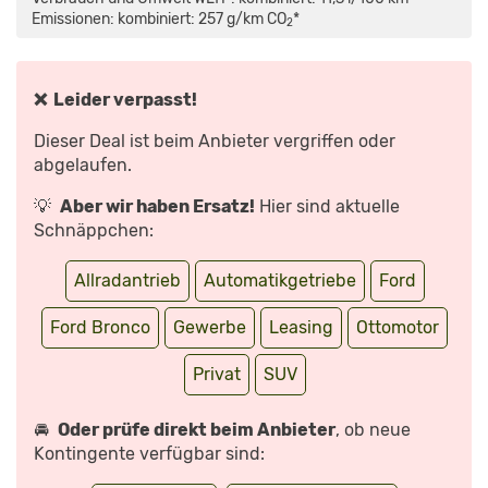
|
ERSTE
Emissionen: kombiniert: 257 g/km CO
*
2
FAHRT
IM
NEUEN
GELÄNDEWAGEN
|
MIT
❌ Leider verpasst!
THOMAS
GEIGER“
VON
Dieser Deal ist beim Anbieter vergriffen oder
YOUTUBE
ANZEIGEN
abgelaufen.
💡
Aber wir haben Ersatz!
Hier sind aktuelle
Schnäppchen:
Allradantrieb
Automatikgetriebe
Ford
Ford Bronco
Gewerbe
Leasing
Ottomotor
Privat
SUV
🚘
Oder prüfe direkt beim Anbieter
, ob neue
Kontingente verfügbar sind: