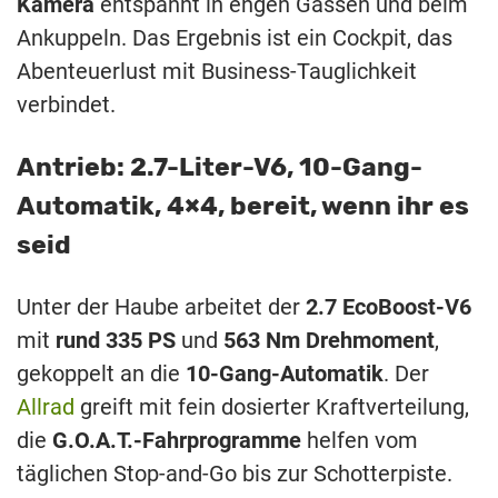
Kamera
entspannt in engen Gassen und beim
Ankuppeln. Das Ergebnis ist ein Cockpit, das
Abenteuerlust mit Business-Tauglichkeit
verbindet.
Antrieb: 2.7-Liter-V6, 10-Gang-
Automatik, 4×4, bereit, wenn ihr es
seid
Unter der Haube arbeitet der
2.7 EcoBoost-V6
mit
rund 335 PS
und
563 Nm Drehmoment
,
gekoppelt an die
10-Gang-Automatik
. Der
Allrad
greift mit fein dosierter Kraftverteilung,
die
G.O.A.T.-Fahrprogramme
helfen vom
täglichen Stop-and-Go bis zur Schotterpiste.