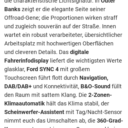
die charakteristische Lichtsignatur. In
Outer
Banks
zeigt er die elegante Seite seiner
Offroad-Gene; die Proportionen wirken straff
und zugleich souverän auf der Straße. Innen
wartet ein robust verarbeiteter, übersichtlicher
Arbeitsplatz mit hochwertigen Oberflächen
und cleveren Details. Das
digitale
Fahrerinfodisplay
liefert die wichtigsten Werte
glasklar,
Ford SYNC 4
mit großem
Touchscreen führt flott durch
Navigation,
DAB/DAB+
und Konnektivität,
B&O-Sound
füllt
den Raum mit sattem Klang. Die
2-Zonen-
Klimaautomatik
hält das Klima stabil, der
Scheinwerfer-Assistent
mit Tag/Nacht-Sensor
nimmt euch das Umschalten ab, die
360-Grad-