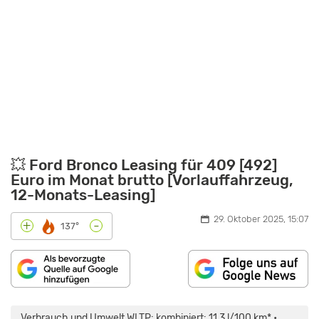
💥 Ford Bronco Leasing für 409 [492]
Euro im Monat brutto [Vorlauffahrzeug,
12-Monats-Leasing]
29. Oktober 2025, 15:07
-
+
137°
„FORD
BRONCO
(2022)
Verbrauch und Umwelt WLTP: kombiniert: 11,3 l/100 km* •