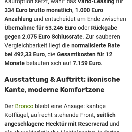
Kaufoption setzt, wählt das
Vario-Leasing
für
334 Euro brutto monatlich, 1.000 Euro
Anzahlung
und entscheidet am Ende zwischen
Übernahme für 53.246 Euro
oder
Rückgabe
gegen 2.075 Euro Schlussrate
. Zur sauberen
Vergleichbarkeit liegt die
normalisierte Rate
bei 492,33 Euro
, die
Gesamtkosten für 12
Monate
belaufen sich auf
7.159 Euro
.
Ausstattung & Auftritt: ikonische
Kante, moderne Komfortzone
Der
Bronco
bleibt eine Ansage: kantige
Kotflügel, aufrecht stehende Front,
seitlich
angeschlagene Hecktür mit Reserverad
und