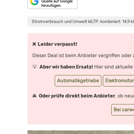
„FIAT
500
E
Stromverbrauch und Umwelt WLTP: kombiniert: 14,9 k
ICON
(2021)
MEIN
ALLTAGS-
CHECK!
✔️
❌ Leider verpasst!
FAHRBERICHT
|
REVIEW
Dieser Deal ist beim Anbieter vergriffen oder
|
TEST
|
💡
Aber wir haben Ersatz!
Hier sind aktuell
REICHWEITE
|
LADEN“
VON
Automatikgetriebe
Elektromoto
YOUTUBE
ANZEIGEN
🚘
Oder prüfe direkt beim Anbieter
, ob neu
Bei car