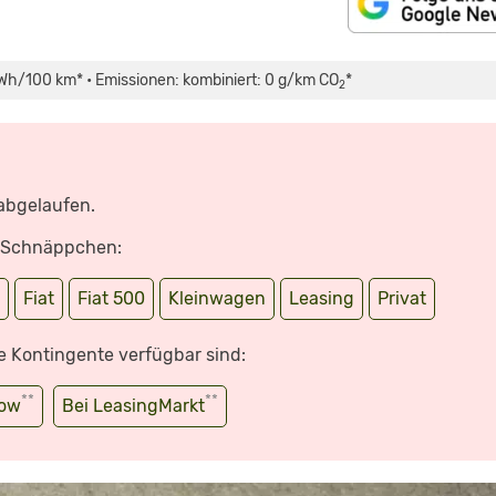
Wh/100 km* • Emissionen: kombiniert: 0 g/km CO
*
2
 abgelaufen.
e Schnäppchen:
r
Fiat
Fiat 500
Kleinwagen
Leasing
Privat
e Kontingente verfügbar sind:
**
**
wow
Bei LeasingMarkt