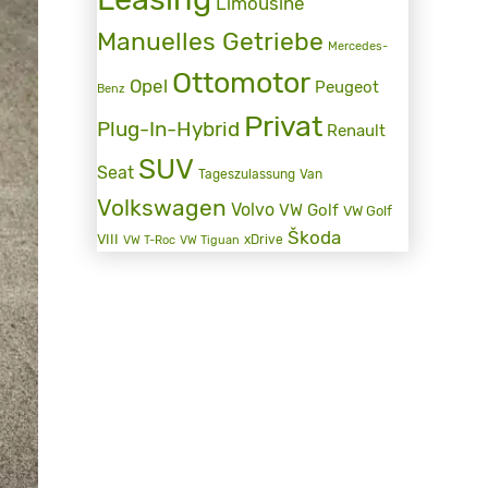
Limousine
Manuelles Getriebe
Mercedes-
Ottomotor
Opel
Peugeot
Benz
Privat
Plug-In-Hybrid
Renault
SUV
Seat
Tageszulassung
Van
Volkswagen
Volvo
VW Golf
VW Golf
Škoda
VIII
xDrive
VW T-Roc
VW Tiguan