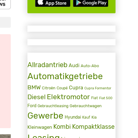
Allradantrieb
Audi
Auto-Abo
Automatikgetriebe
BMW
Cupra
Citroën
Coupé
Cupra Formentor
Elektromotor
Diesel
Fiat
Fiat 500
Ford
Gebrauchtwagen
Gebrauchtleasing
Gewerbe
Hyundai
Kauf
Kia
Kombi
Kompaktklasse
Kleinwagen
Leasing