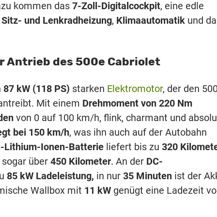
Dazu kommen das
7-Zoll-Digitalcockpit
, eine edle
e
Sitz- und Lenkradheizung
,
Klimaautomatik
und da
er Antrieb des 500e Cabriolet
n
87 kW (118 PS)
starken
Elektromotor
, der den 50
 antreibt. Mit einem
Drehmoment von 220 Nm
den
von 0 auf 100 km/h, flink, charmant und absolu
egt bei 150 km/h
, was ihn auch auf der Autobahn
-Lithium-Ionen-Batterie
liefert bis zu
320 Kilomet
r sogar über
450 Kilometer
. An der
DC-
zu
85 kW Ladeleistung,
in nur
35 Minuten
ist der Ak
eimische Wallbox mit
11 kW
genügt eine Ladezeit v