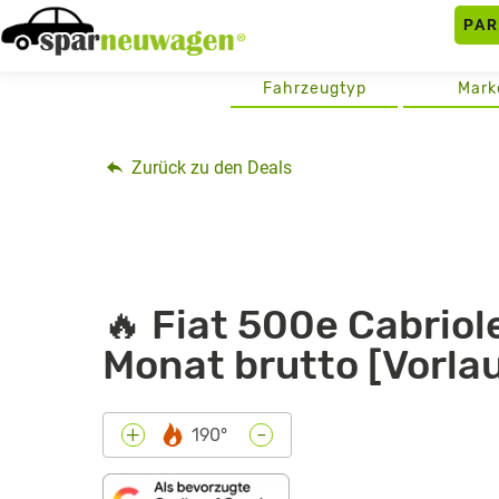
Skip
PA
to
content
Fahrzeugtyp
Mark
Zurück zu den Deals
🔥 Fiat 500e Cabriol
Monat brutto [Vorla
-
+
190°