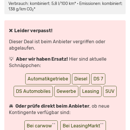
FACELIFT
Verbrauch: kombiniert: 5,8 l/100 km* • Emissionen: kombiniert:
(2022)
|
138 g/km CO
*
2
FRISCHER
DS
7
KOMMT
MIT
MEHR
❌ Leider verpasst!
LUXUS
|
VORSTELLUNG
Dieser Deal ist beim Anbieter vergriffen oder
MIT
MORITZ
abgelaufen.
DOKA“
VON
YOUTUBE
💡
Aber wir haben Ersatz!
Hier sind aktuelle
ANZEIGEN
Schnäppchen:
Automatikgetriebe
Diesel
DS 7
DS Automobiles
Gewerbe
Leasing
SUV
🚘
Oder prüfe direkt beim Anbieter
, ob neue
Kontingente verfügbar sind:
**
**
Bei carwow
Bei LeasingMarkt