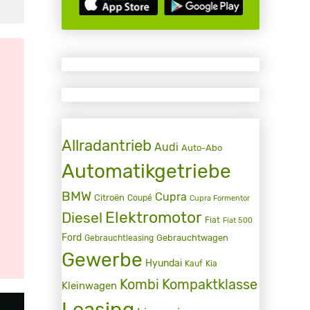
Allradantrieb
Audi
Auto-Abo
Automatikgetriebe
BMW
Cupra
Citroën
Coupé
Cupra Formentor
Elektromotor
Diesel
Fiat
Fiat 500
Ford
Gebrauchtwagen
Gebrauchtleasing
Gewerbe
Hyundai
Kauf
Kia
Kombi
Kompaktklasse
Kleinwagen
Leasing