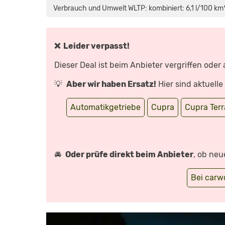
NEUES
Verbrauch und Umwelt WLTP: kombiniert: 6,1 l/100 km
SUV
MIT
RACING-
GENEN
|
AUTO
❌ Leider verpasst!
MOTOR
UND
SPORT“
Dieser Deal ist beim Anbieter vergriffen oder
VON
YOUTUBE
ANZEIGEN
💡
Aber wir haben Ersatz!
Hier sind aktuell
Automatikgetriebe
Cupra
Cupra Ter
🚘
Oder prüfe direkt beim Anbieter
, ob neu
Bei car