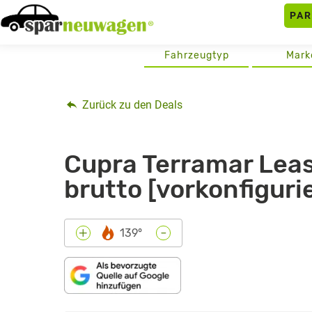
Skip
PA
to
content
Fahrzeugtyp
Mark
Zurück zu den Deals
Cupra Terramar Leas
brutto [vorkonfiguri
-
+
139°
„CUPRA
TERRAMAR: