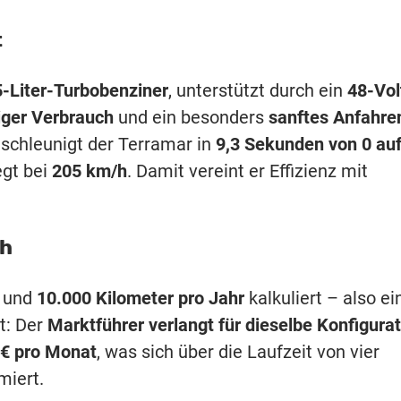
t
5-Liter-Turbobenziner
, unterstützt durch ein
48-Vol
ger Verbrauch
und ein besonders
sanftes Anfahre
schleunigt der Terramar in
9,3 Sekunden von 0 au
egt bei
205 km/h
. Damit vereint er Effizienz mit
ch
und
10.000 Kilometer pro Jahr
kalkuliert – also ei
t: Der
Marktführer verlangt für dieselbe Konfigura
 € pro Monat
, was sich über die Laufzeit von vier
miert.