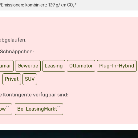
*Emissionen: kombiniert: 139 g/km CO
*
2
 abgelaufen.
e Schnäppchen:
ramar
Gewerbe
Leasing
Ottomotor
Plug-In-Hybrid
Privat
SUV
e Kontingente verfügbar sind:
**
**
wow
Bei LeasingMarkt