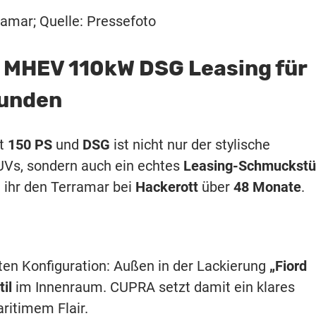
amar; Quelle: Pressefoto
I MHEV 110kW DSG Leasing für
kunden
t
150 PS
und
DSG
ist nicht nur der stylische
s, sondern auch ein echtes
Leasing-Schmuckst
ihr den Terramar bei
Hackerott
über
48 Monate
.
ten Konfiguration: Außen in der Lackierung
„Fiord
il
im Innenraum. CUPRA setzt damit ein klares
ritimem Flair.