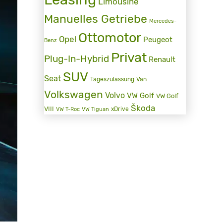
Limousine
Manuelles Getriebe
Mercedes-
Ottomotor
Opel
Peugeot
Benz
Privat
Plug-In-Hybrid
Renault
SUV
Seat
Tageszulassung
Van
Volkswagen
Volvo
VW Golf
VW Golf
Škoda
VIII
xDrive
VW T-Roc
VW Tiguan