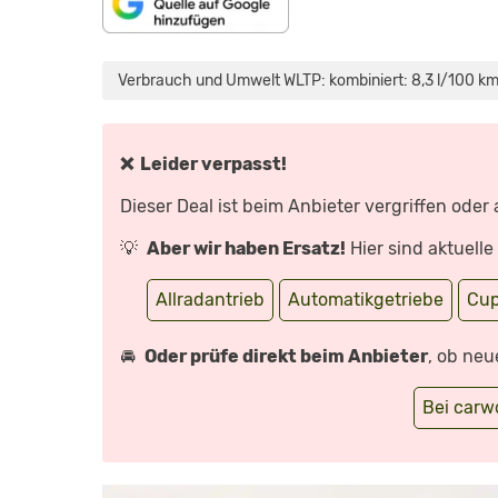
„DER
NEUE
CUPRA
Verbrauch und Umwelt WLTP: kombiniert: 8,3 l/100 km
LEON
(300PS,
400NM)
|
SO
BAUT
❌ Leider verpasst!
MAN
EINEN
COOLEN
Dieser Deal ist beim Anbieter vergriffen oder
HOT
HATCH
|
💡
Aber wir haben Ersatz!
Hier sind aktuell
REVIEW“
VON
YOUTUBE
ANZEIGEN
Allradantrieb
Automatikgetriebe
Cup
🚘
Oder prüfe direkt beim Anbieter
, ob neu
Bei car