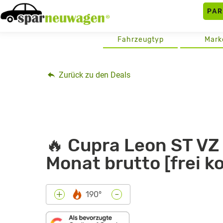
Skip
PA
to
content
Fahrzeugtyp
Mark
Zurück zu den Deals
🔥 Cupra Leon ST VZ 
Monat brutto [frei k
-
+
190°