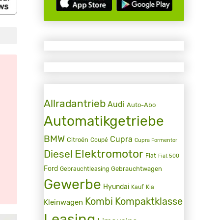
Allradantrieb
Audi
Auto-Abo
Automatikgetriebe
BMW
Cupra
Citroën
Coupé
Cupra Formentor
Elektromotor
Diesel
Fiat
Fiat 500
Ford
Gebrauchtwagen
Gebrauchtleasing
Gewerbe
Hyundai
Kauf
Kia
Kombi
Kompaktklasse
Kleinwagen
Leasing