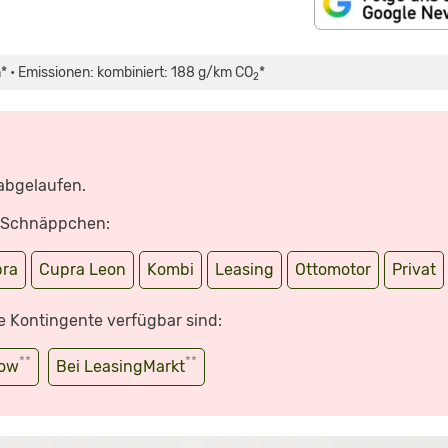
* • Emissionen: kombiniert: 188 g/km CO
*
2
 abgelaufen.
e Schnäppchen:
ra
Cupra Leon
Kombi
Leasing
Ottomotor
Privat
e Kontingente verfügbar sind:
**
**
wow
Bei LeasingMarkt