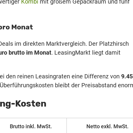
wertiger
Kombi
mit großem Gepäckraum und fünf
 pro Monat
Deals im direkten Marktvergleich. Der Platzhirsch
uro brutto im Monat
. LeasingMarkt liegt damit
bei den reinen Leasingraten eine Differenz von
9.45
r Überführungskosten bleibt der Preisabstand enor
ing-Kosten
Brutto inkl. MwSt.
Netto exkl. MwSt.