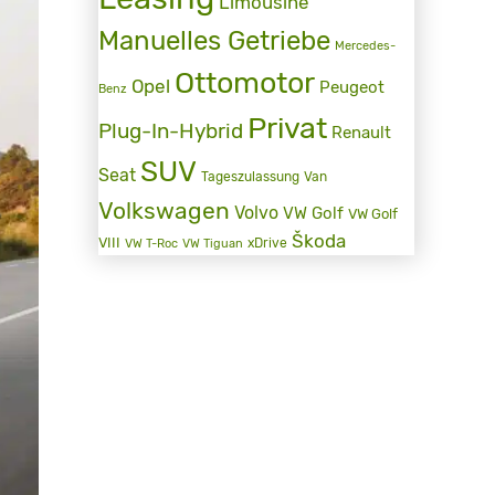
Limousine
Manuelles Getriebe
Mercedes-
Ottomotor
Opel
Peugeot
Benz
Privat
Plug-In-Hybrid
Renault
SUV
Seat
Tageszulassung
Van
Volkswagen
Volvo
VW Golf
VW Golf
Škoda
VIII
xDrive
VW T-Roc
VW Tiguan