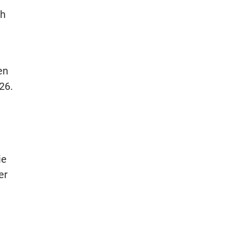
ch
en
26.
ie
er