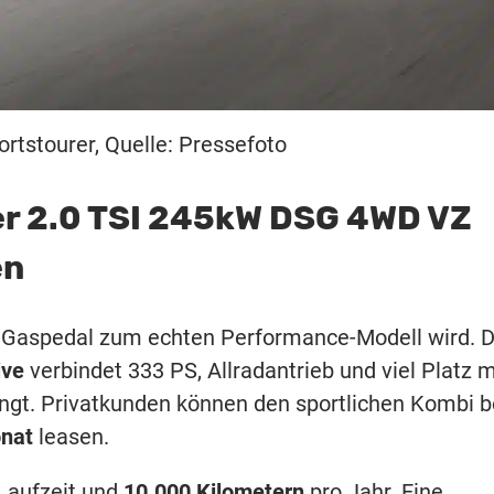
rtstourer, Quelle: Pressefoto
er 2.0 TSI 245kW DSG 4WD VZ
en
s Gaspedal zum echten Performance-Modell wird. 
ive
verbindet 333 PS, Allradantrieb und viel Platz m
ingt. Privatkunden können den sportlichen Kombi b
onat
leasen.
Laufzeit und
10.000 Kilometern
pro Jahr. Eine