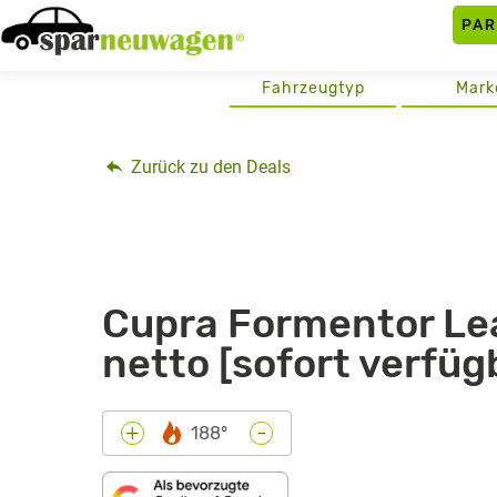
Skip
PA
to
content
Fahrzeugtyp
Mark
Zurück zu den Deals
Cupra Formentor Lea
netto [sofort verfüg
-
+
188°