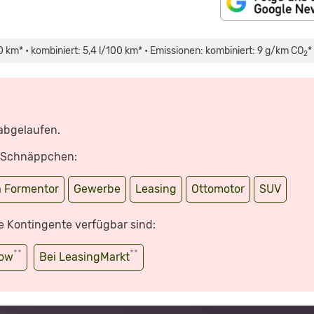
km* • kombiniert: 5,4 l/100 km* • Emissionen: kombiniert: 9 g/km CO
*
2
 abgelaufen.
e Schnäppchen:
 Formentor
Gewerbe
Leasing
Ottomotor
SUV
e Kontingente verfügbar sind:
**
**
wow
Bei LeasingMarkt