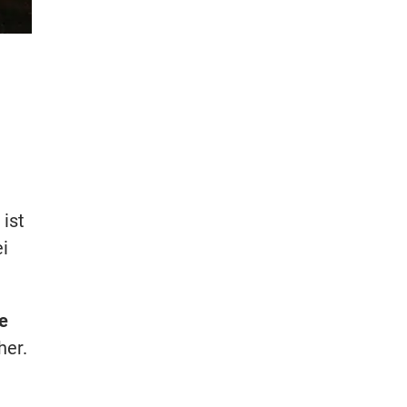
ist
ei
e
her.