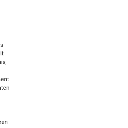
as
it
is,
ment
nten
ken