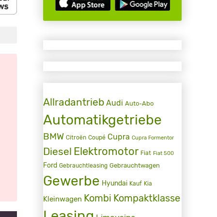
Allradantrieb
Audi
Auto-Abo
Automatikgetriebe
BMW
Cupra
Citroën
Coupé
Cupra Formentor
Elektromotor
Diesel
Fiat
Fiat 500
Ford
Gebrauchtwagen
Gebrauchtleasing
Gewerbe
Hyundai
Kauf
Kia
Kombi
Kompaktklasse
Kleinwagen
Leasing