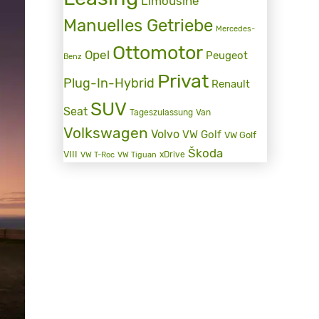
Limousine
Manuelles Getriebe
Mercedes-
Ottomotor
Opel
Peugeot
Benz
Privat
Plug-In-Hybrid
Renault
SUV
Seat
Tageszulassung
Van
Volkswagen
Volvo
VW Golf
VW Golf
Škoda
VIII
xDrive
VW T-Roc
VW Tiguan