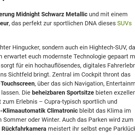
erung Midnight Schwarz Metallic
und mit einem
ieur
, das perfekt zur sportlichen DNA dieses
SUVs
echter Hingucker, sondern auch ein Hightech-SUV, d
m erwartet euch modernste Technologie gepaart m
sorgt für ein hochauflösendes, digitales Fahrerlebn
ns Sichtfeld bringt. Zentral im Cockpit thront das
-Touchscreen
, über das sich Navigation, Entertain
 lassen. Die
beheizbaren Sportsitze
bieten exzelle
 zum Erlebnis – Cupra-typisch sportlich und
-Klimaautomatik Climatronic
bleibt das Klima im
m Sommer oder Winter. Auch das Parken wird zum
er Rückfahrkamera
meistert ihr selbst enge Parklüc