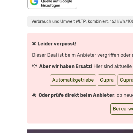
INHALT
„CUPRA
VON
FORMENTOR
MAPS.GOOGLE.DE
FACELIFT:
Verbrauch und Umwelt WLTP: kombiniert: 16,1 kWh/100 
ANZEIGEN
VORSTELLUNG
MIT
SEBASTIAN
FRIEMEL“
VON
YOUTUBE
❌ Leider verpasst!
ANZEIGEN
Dieser Deal ist beim Anbieter vergriffen oder
💡
Aber wir haben Ersatz!
Hier sind aktuell
Automatikgetriebe
Cupra
Cupra
🚘
Oder prüfe direkt beim Anbieter
, ob neu
Bei car