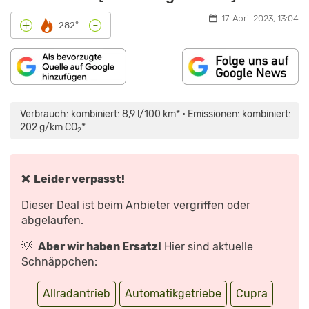
17. April 2023, 13:04
-
+
282°
INHALT
„CUPRA
VON
ATECA:
MAPS.GOOGLE.DE
ERNSTHAFT
Verbrauch: kombiniert: 8,9 l/100 km* • Emissionen: kombiniert:
ANZEIGEN
63.000
EURO
202 g/km CO
*
2
FÜR
EINEN
SEAT???
–
TEST
|
❌ Leider verpasst!
AUTO
MOTOR
UND
Dieser Deal ist beim Anbieter vergriffen oder
SPORT“
VON
abgelaufen.
YOUTUBE
ANZEIGEN
💡
Aber wir haben Ersatz!
Hier sind aktuelle
Schnäppchen:
Allradantrieb
Automatikgetriebe
Cupra