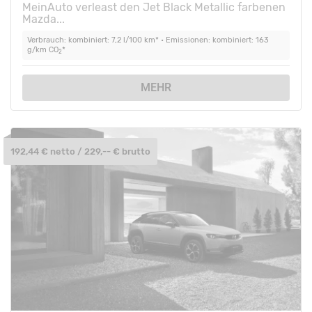
MeinAuto verleast den Jet Black Metallic farbenen
Mazda...
Verbrauch: kombiniert: 7,2 l/100 km* • Emissionen: kombiniert: 163
g/km CO
*
2
MEHR
192,44 € netto / 229,-- € brutto