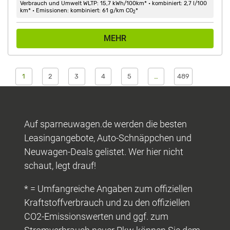
Verbrauch und Umwelt WLTP: 15,7 kWh/100km* • kombiniert: 2,7 l/100
km* • Emissionen: kombiniert: 61 g/km CO
*
2
MEHR
1
2
3
4
5
…
489
Auf sparneuwagen.de werden die besten
Leasingangebote, Auto-Schnäppchen und
Neuwagen-Deals gelistet. Wer hier nicht
schaut, legt drauf!
* = Umfangreiche Angaben zum offiziellen
Kraftstoffverbrauch und zu den offiziellen
CO2-Emissionswerten und ggf. zum