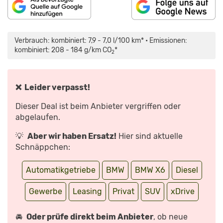
„BMW
X5/X6
FACELIFT
Verbrauch: kombiniert: 7,9 - 7,0 l/100 km* • Emissionen:
(2023)
|
kombiniert: 208 - 184 g/km CO
*
2
FRISCHE
OPTIK
UND
MEHR
LEISTUNG
|
❌ Leider verpasst!
VORSTELLUNG“
VON
YOUTUBE
Dieser Deal ist beim Anbieter vergriffen oder
ANZEIGEN
abgelaufen.
💡
Aber wir haben Ersatz!
Hier sind aktuelle
Schnäppchen:
Automatikgetriebe
BMW
BMW X6
Diesel
Gewerbe
Leasing
Privat
SUV
xDrive
🚘
Oder prüfe direkt beim Anbieter
, ob neue