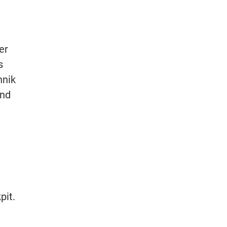
er
s
hnik
nd
pit.