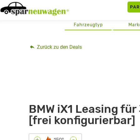
Skip
PA
to
content
Fahrzeugtyp
Mark
Zurück zu den Deals
BMW iX1 Leasing für
[frei konfigurierbar]
-
+
150°