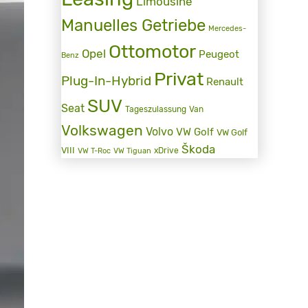
Limousine
Manuelles Getriebe
Mercedes-
Ottomotor
Opel
Peugeot
Benz
Privat
Plug-In-Hybrid
Renault
SUV
Seat
Tageszulassung
Van
Volkswagen
Volvo
VW Golf
VW Golf
Škoda
VIII
xDrive
VW T-Roc
VW Tiguan