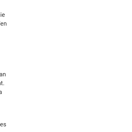
ie
fen
 an
t.
a
 es