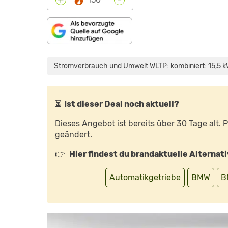
„BMW
IX1
(2022)
Stromverbrauch und Umwelt WLTP: kombiniert: 15,5 k
|
NEUER
BMW
X1:
SO
FÄHRT
⏳ Ist dieser Deal noch aktuell?
DIE
ELEKTRO-
VERSION
Dieses Angebot ist bereits über 30 Tage alt.
|
MIT
geändert.
DENNIS
PETERMANN“
VON
👉
Hier findest du brandaktuelle Alternat
YOUTUBE
ANZEIGEN
Automatikgetriebe
BMW
B