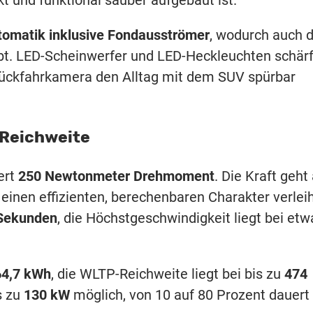
kt und funktional sauber aufgebaut ist.
omatik inklusive Fondausströmer
, wodurch auch d
bt. LED-Scheinwerfer und LED-Heckleuchten schär
 Rückfahrkamera den Alltag mit dem SUV spürbar
r Reichweite
ert
250 Newtonmeter Drehmoment
. Die Kraft geht
inen effizienten, berechenbaren Charakter verleih
 Sekunden
, die Höchstgeschwindigkeit liegt bei etw
64,7 kWh
, die WLTP-Reichweite liegt bei bis zu
474
s zu
130 kW
möglich, von 10 auf 80 Prozent dauert