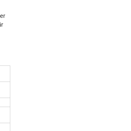
er
ür