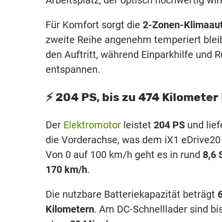
Arbeitsplatz, der optisch hochwertig wir
Für Komfort sorgt die
2-Zonen-Klimaaut
zweite Reihe angenehm temperiert blei
den Auftritt, während Einparkhilfe und
entspannen.
⚡️ 204 PS, bis zu 474 Kilomete
Der
Elektromotor
leistet
204 PS
und lief
die Vorderachse, was dem iX1 eDrive20 e
Von 0 auf 100 km/h geht es in rund
8,6
170 km/h
.
Die nutzbare Batteriekapazität beträgt
Kilometern
. Am DC-Schnelllader sind bi