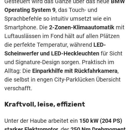
Gesteuert wird das Ganze über das neue
BMW
Operating System 9
, das Touch- und
Sprachbefehle so intuitiv umsetzt wie ein
Smartphone. Die
2-Zonen-Klimaautomatik
mit
Luftauslässen im Fond hält auf allen Plätzen
die perfekte Temperatur, während
LED-
Scheinwerfer und LED-Heckleuchten
für Sicht
und Signature-Design sorgen. Praktisch im
Alltag: Die
Einparkhilfe mit Rückfahrkamera
,
die selbst in engen City-Parklücken Übersicht
verschafft.
Kraftvoll, leise, effizient
Unter der Haube arbeitet ein
150 kW (204 PS)
starker Elektromotor
, der
250 Nm Drehmoment