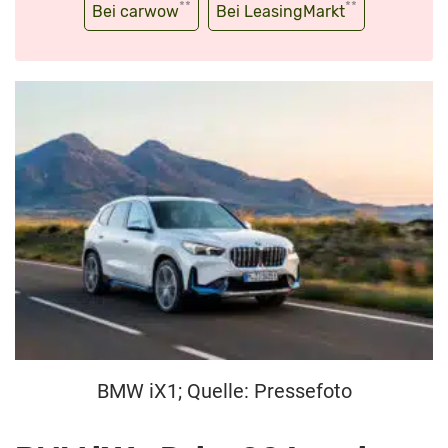
**
**
Bei carwow
Bei LeasingMarkt
BMW iX1; Quelle: Pressefoto