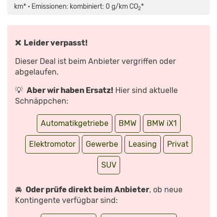
NEUER
km* • Emissionen: kombiniert: 0 g/km CO
*
2
BMW
X1:
SO
FÄHRT
DIE
ELEKTRO-
❌ Leider verpasst!
VERSION
|
MIT
Dieser Deal ist beim Anbieter vergriffen oder
DENNIS
PETERMANN“
abgelaufen.
VON
YOUTUBE
ANZEIGEN
💡
Aber wir haben Ersatz!
Hier sind aktuelle
Schnäppchen:
Automatikgetriebe
BMW
BMW iX1
Elektromotor
Gewerbe
Leasing
Privat
SUV
🚘
Oder prüfe direkt beim Anbieter
, ob neue
Kontingente verfügbar sind: