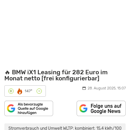
🔥 BMW iX1 Leasing für 282 Euro im
Monat netto [frei konfigurierbar]
28. August 2025, 15:07
-
+
147°
„BMW
IX1
(2022)
Stromverbrauch und Umwelt WLTP: kombiniert: 15,4 kWh/100
|