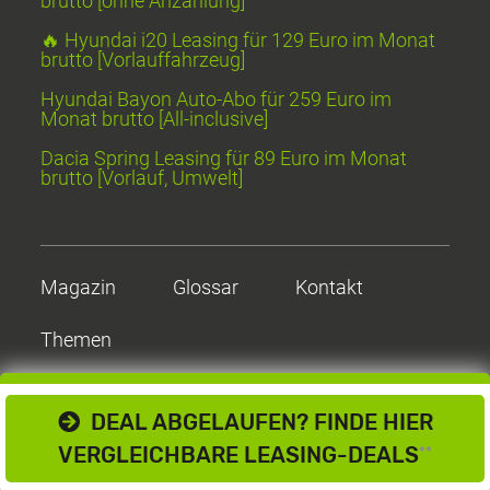
brutto [ohne Anzahlung]
🔥 Hyundai i20 Leasing für 129 Euro im Monat
brutto [Vorlauffahrzeug]
Hyundai Bayon Auto-Abo für 259 Euro im
Monat brutto [All-inclusive]
Dacia Spring Leasing für 89 Euro im Monat
brutto [Vorlauf, Umwelt]
Magazin
Glossar
Kontakt
Themen
DEAL ABGELAUFEN? FINDE HIER
VERGLEICHBARE LEASING-DEALS
**