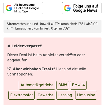
„BMW
I4
FACELIFT:
Stromverbrauch und Umwelt WLTP: kombiniert: 17,5 kWh/100
MIT
600KM
km* • Emissionen: kombiniert: 0 g/km CO
*
2
NOCH
STÄRKER
IM
KAMPF
GEGEN
DIE
❌ Leider verpasst!
KONKURRENZ“
VON
YOUTUBE
Dieser Deal ist beim Anbieter vergriffen oder
ANZEIGEN
abgelaufen.
💡
Aber wir haben Ersatz!
Hier sind aktuelle
Schnäppchen:
Automatikgetriebe
BMW
BMW i4
Elektromotor
Gewerbe
Leasing
Limousine