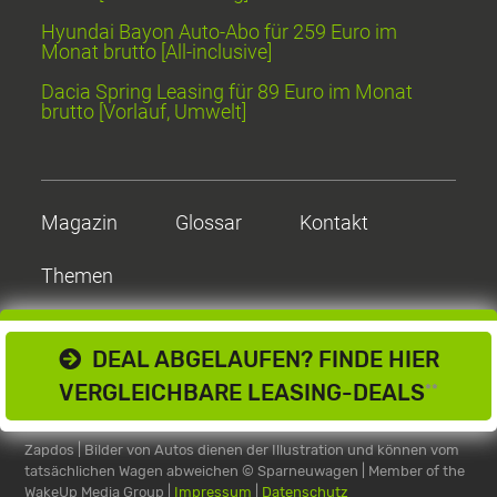
Hyundai Bayon Auto-Abo für 259 Euro im
Monat brutto [All-inclusive]
Dacia Spring Leasing für 89 Euro im Monat
brutto [Vorlauf, Umwelt]
Magazin
Glossar
Kontakt
Themen
DEAL ABGELAUFEN? FINDE HIER
VERGLEICHBARE LEASING-DEALS
**
Zapdos | Bilder von Autos dienen der Illustration und können vom
tatsächlichen Wagen abweichen
© Sparneuwagen | Member of the
WakeUp Media Group |
Impressum
|
Datenschutz