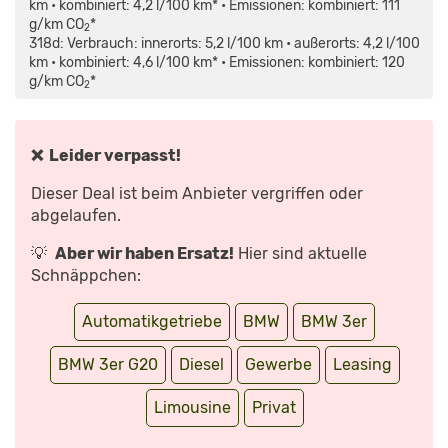
(G20):
km • kombiniert: 4,2 l/100 km* • Emissionen: kombiniert: 111
7
g/km CO
*
FAKTEN,
2
DIE
318d: Verbrauch: innerorts: 5,2 l/100 km • außerorts: 4,2 l/100
DU
km • kombiniert: 4,6 l/100 km* • Emissionen: kombiniert: 120
SICHER
NICHT
g/km CO
*
2
KENNST
|
AUTO
MOTOR
UND
SPORT“
❌ Leider verpasst!
VON
YOUTUBE
ANZEIGEN
Dieser Deal ist beim Anbieter vergriffen oder
abgelaufen.
💡
Aber wir haben Ersatz!
Hier sind aktuelle
Schnäppchen:
Automatikgetriebe
BMW
BMW 3er
BMW 3er G20
Diesel
Gewerbe
Leasing
Limousine
Privat