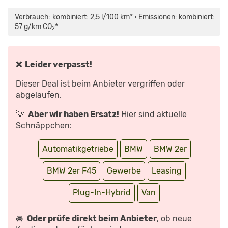
INHALT
„BMW
VON
225
MAPS.GOOGLE.DE
XE
Verbrauch: kombiniert: 2,5 l/100 km* • Emissionen: kombiniert:
ANZEIGEN
TESTFAHRT
MIT
57 g/km CO
*
2
DEM
ELEKTROWAGEN
–
EXTREMER
KÄLTE
AUSGESETZT“
❌ Leider verpasst!
VON
YOUTUBE
ANZEIGEN
Dieser Deal ist beim Anbieter vergriffen oder
abgelaufen.
💡
Aber wir haben Ersatz!
Hier sind aktuelle
Schnäppchen:
Automatikgetriebe
BMW
BMW 2er
BMW 2er F45
Gewerbe
Leasing
Plug-In-Hybrid
Van
🚘
Oder prüfe direkt beim Anbieter
, ob neue