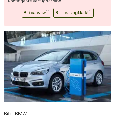
Kontingente verfügbar sind:
**
**
Bei carwow
Bei LeasingMarkt
Bild: BMW