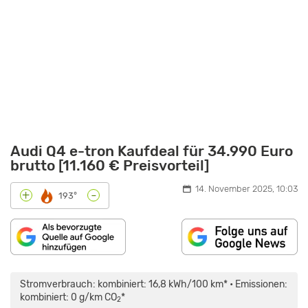
Audi Q4 e-tron Kaufdeal für 34.990 Euro
brutto [11.160 € Preisvorteil]
14. November 2025, 10:03
-
+
193°
„AUDI
Q4
E-
Stromverbrauch: kombiniert: 16,8 kWh/100 km* • Emissionen:
TRON:
PREMIUM,
kombiniert: 0 g/km CO
*
2
ABER