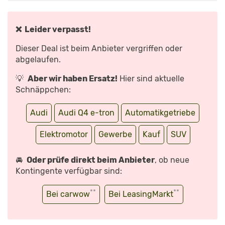
NUR
GEGEN
AUFPREIS!
–
TEST
❌ Leider verpasst!
|
AUTO
MOTOR
Dieser Deal ist beim Anbieter vergriffen oder
UND
SPORT“
abgelaufen.
VON
YOUTUBE
ANZEIGEN
💡
Aber wir haben Ersatz!
Hier sind aktuelle
Schnäppchen:
Audi
Audi Q4 e-tron
Automatikgetriebe
Elektromotor
Gewerbe
Kauf
SUV
🚘
Oder prüfe direkt beim Anbieter
, ob neue
Kontingente verfügbar sind:
**
**
Bei carwow
Bei LeasingMarkt