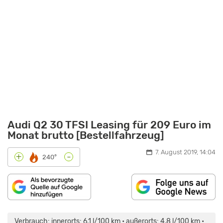
Audi Q2 30 TFSI Leasing für 209 Euro im
Monat brutto [Bestellfahrzeug]
7. August 2019, 14:04
-
+
240°
„AUDI
Q2
2.0
Verbrauch: innerorts: 6,1 l/100 km • außerorts: 4,8 l/100 km •