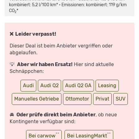
TDI:
PREMIUM
kombiniert: 5,2 l/100 km* • Emissionen: kombiniert: 119 g/km
IN
CO
*
KLEIN?
2
–
DIE
TESTER
|
AUTO
❌ Leider verpasst!
MOTOR
UND
SPORT“
Dieser Deal ist beim Anbieter vergriffen oder
VON
YOUTUBE
abgelaufen.
ANZEIGEN
💡
Aber wir haben Ersatz!
Hier sind aktuelle
Schnäppchen:
Audi
Audi Q2
Audi Q2 GA
Leasing
Manuelles Getriebe
Ottomotor
Privat
SUV
🚘
Oder prüfe direkt beim Anbieter
, ob neue
Kontingente verfügbar sind:
**
**
Bei carwow
Bei LeasingMarkt