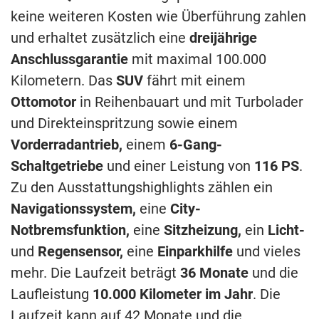
keine weiteren Kosten wie Überführung zahlen
und erhaltet zusätzlich eine
dreijährige
Anschlussgarantie
mit maximal 100.000
Kilometern. Das
SUV
fährt mit einem
Ottomotor
in Reihenbauart und mit Turbolader
und Direkteinspritzung sowie einem
Vorderradantrieb,
einem
6-Gang-
Schaltgetriebe
und einer Leistung von
116 PS
.
Zu den Ausstattungshighlights zählen ein
Navigationssystem,
eine
City-
Notbremsfunktion,
eine
Sitzheizung,
ein
Licht-
und
Regensensor,
eine
Einparkhilfe
und vieles
mehr. Die Laufzeit beträgt
36 Monate
und die
Laufleistung
10.000 Kilometer im Jahr
. Die
Laufzeit kann auf 42 Monate und die