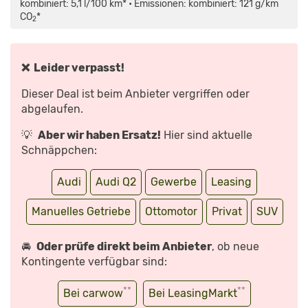
–
kombiniert: 5,1 l/100 km* • Emissionen: kombiniert: 121 g/km
EINE
CO
*
RUNDE
2
ÜBER
DEN
KIEZ
MIT
JOACHIM
❌ Leider verpasst!
STAAT“
VON
YOUTUBE
Dieser Deal ist beim Anbieter vergriffen oder
ANZEIGEN
abgelaufen.
💡
Aber wir haben Ersatz!
Hier sind aktuelle
Schnäppchen:
Audi
Audi Q2
Gewerbe
Leasing
Manuelles Getriebe
Ottomotor
Privat
SUV
🚘
Oder prüfe direkt beim Anbieter
, ob neue
Kontingente verfügbar sind:
**
**
Bei carwow
Bei LeasingMarkt