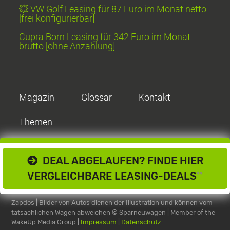
💥 VW Golf Leasing für 87 Euro im Monat netto
[frei konfigurierbar]
Cupra Born Leasing für 342 Euro im Monat
brutto [ohne Anzahlung]
Magazin
Glossar
Kontakt
Themen
DEAL ABGELAUFEN? FINDE HIER
VERGLEICHBARE LEASING-DEALS
**
Zapdos | Bilder von Autos dienen der Illustration und können vom
tatsächlichen Wagen abweichen
© Sparneuwagen | Member of the
WakeUp Media Group |
Impressum
|
Datenschutz