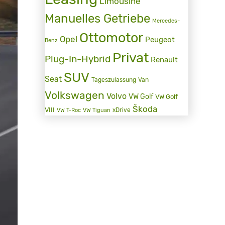
Limousine
Manuelles Getriebe
Mercedes-
Ottomotor
Opel
Peugeot
Benz
Privat
Plug-In-Hybrid
Renault
SUV
Seat
Tageszulassung
Van
Volkswagen
Volvo
VW Golf
VW Golf
Škoda
VIII
xDrive
VW T-Roc
VW Tiguan