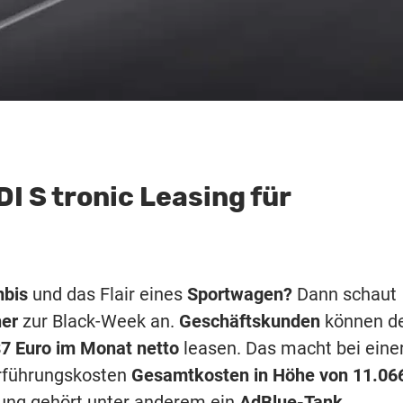
I S tronic Leasing für
mbis
und das Flair eines
Sportwagen?
Dann schaut
her
zur Black-Week an.
Geschäftskunden
können d
7 Euro im Monat netto
leasen. Das macht bei eine
rführungskosten
Gesamtkosten in Höhe von 11.06
tung gehört unter anderem ein
AdBlue-Tank,