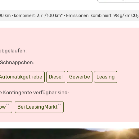
100 km • kombiniert: 3,7 l/100 km* • Emissionen: kombiniert: 98 g/km CO
2
 abgelaufen.
e Schnäppchen:
Automatikgetriebe
Diesel
Gewerbe
Leasing
e Kontingente verfügbar sind:
**
**
wow
Bei LeasingMarkt