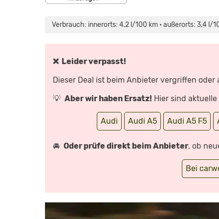
„SCHNELL
UND
PRAKTISCH
Verbrauch: innerorts: 4,2 l/100 km • außerorts: 3,4 l/
–
AUDI
A5
SPORTBACK
|
DW
❌ Leider verpasst!
DEUTSCH“
VON
YOUTUBE
Dieser Deal ist beim Anbieter vergriffen oder
ANZEIGEN
💡
Aber wir haben Ersatz!
Hier sind aktuell
Audi
Audi A5
Audi A5 F5
🚘
Oder prüfe direkt beim Anbieter
, ob neu
Bei car