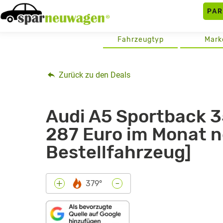
Skip
PA
to
content
Fahrzeugtyp
Mark
Zurück zu den Deals
Audi A5 Sportback 35
287 Euro im Monat n
Bestellfahrzeug]
-
+
379°