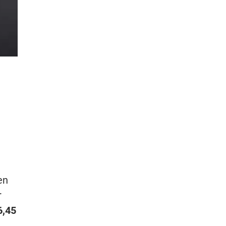
en
r
6,45