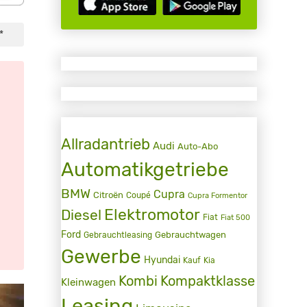
*
Allradantrieb
Audi
Auto-Abo
Automatikgetriebe
BMW
Cupra
Citroën
Coupé
Cupra Formentor
Elektromotor
Diesel
Fiat
Fiat 500
Ford
Gebrauchtwagen
Gebrauchtleasing
Gewerbe
Hyundai
Kauf
Kia
Kombi
Kompaktklasse
Kleinwagen
Leasing