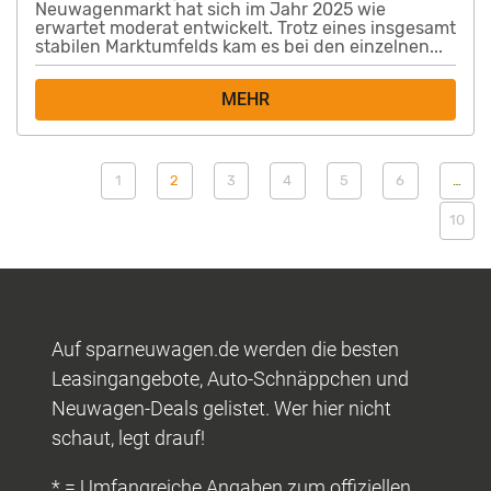
Neuwagenmarkt hat sich im Jahr 2025 wie
erwartet moderat entwickelt. Trotz eines insgesamt
stabilen Marktumfelds kam es bei den einzelnen...
MEHR
1
2
3
4
5
6
…
10
Auf sparneuwagen.de werden die besten
Leasingangebote, Auto-Schnäppchen und
Neuwagen-Deals gelistet. Wer hier nicht
schaut, legt drauf!
* = Umfangreiche Angaben zum offiziellen