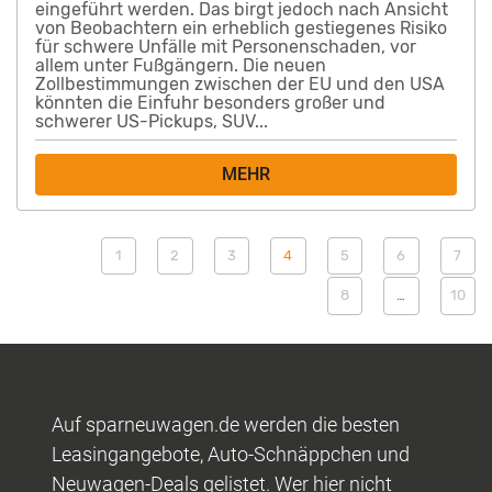
eingeführt werden. Das birgt jedoch nach Ansicht
von Beobachtern ein erheblich gestiegenes Risiko
für schwere Unfälle mit Personenschaden, vor
allem unter Fußgängern. Die neuen
Zollbestimmungen zwischen der EU und den USA
könnten die Einfuhr besonders großer und
schwerer US-Pickups, SUV...
MEHR
1
2
3
4
5
6
7
8
…
10
Auf sparneuwagen.de werden die besten
Leasingangebote, Auto-Schnäppchen und
Neuwagen-Deals gelistet. Wer hier nicht