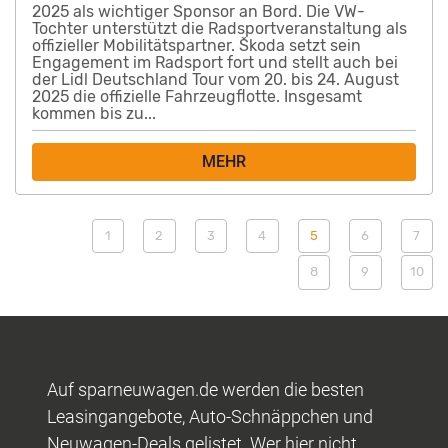
2025 als wichtiger Sponsor an Bord. Die VW-
Tochter unterstützt die Radsportveranstaltung als
offizieller Mobilitätspartner. Škoda setzt sein
Engagement im Radsport fort und stellt auch bei
der Lidl Deutschland Tour vom 20. bis 24. August
2025 die offizielle Fahrzeugflotte. Insgesamt
kommen bis zu...
MEHR
1
2
3
4
5
6
7
8
9
10
Auf sparneuwagen.de werden die besten
Leasingangebote, Auto-Schnäppchen und
Neuwagen-Deals gelistet. Wer hier nicht