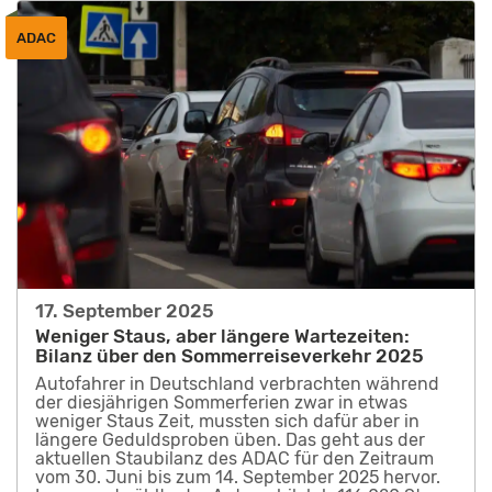
ADAC
17. September 2025
Weniger Staus, aber längere Wartezeiten:
Bilanz über den Sommerreiseverkehr 2025
Autofahrer in Deutschland verbrachten während
der diesjährigen Sommerferien zwar in etwas
weniger Staus Zeit, mussten sich dafür aber in
längere Geduldsproben üben. Das geht aus der
aktuellen Staubilanz des ADAC für den Zeitraum
vom 30. Juni bis zum 14. September 2025 hervor.