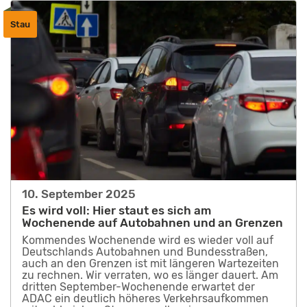
Stau
10. September 2025
Es wird voll: Hier staut es sich am
Wochenende auf Autobahnen und an Grenzen
Kommendes Wochenende wird es wieder voll auf
Deutschlands Autobahnen und Bundesstraßen,
auch an den Grenzen ist mit längeren Wartezeiten
zu rechnen. Wir verraten, wo es länger dauert. Am
dritten September-Wochenende erwartet der
ADAC ein deutlich höheres Verkehrsaufkommen