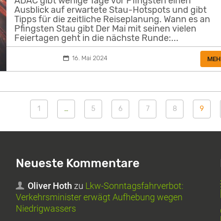
ADAC gibt wenige Tage vor Pfingsten einen
Ausblick auf erwartete Stau-Hotspots und gibt
Tipps für die zeitliche Reiseplanung. Wann es an
Pfingsten Stau gibt Der Mai mit seinen vielen
Feiertagen geht in die nächste Runde:...
16. Mai 2024
MEH
1
…
5
6
7
8
9
Neueste Kommentare
Oliver Hoth
zu
Lkw-Sonntagsfahrverbot:
Verkehrsminister erwägt Aufhebung wegen
Niedrigwassers