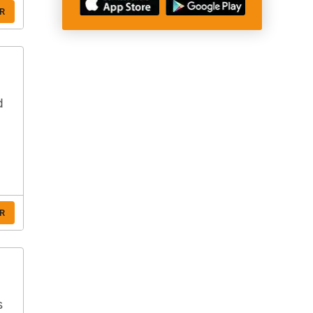
R
d
R
s