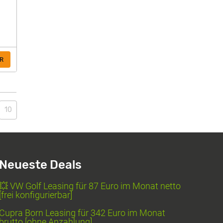
R
10
Neueste Deals
💥 VW Golf Leasing für 87 Euro im Monat netto
[frei konfigurierbar]
Cupra Born Leasing für 342 Euro im Monat
brutto [ohne Anzahlung]