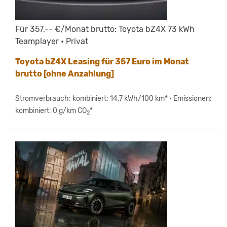
Für 357,-- €/Monat brutto: Toyota bZ4X 73 kWh
Teamplayer • Privat
Toyota bZ4X Leasing für 357 Euro im Monat
brutto [ohne Anzahlung]
Stromverbrauch: kombiniert: 14,7 kWh/100 km* • Emissionen:
kombiniert: 0 g/km CO
*
2