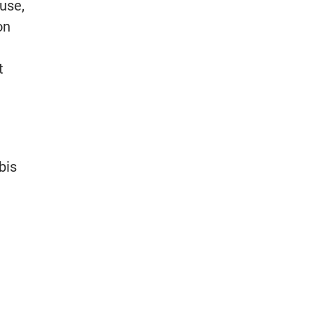
use,
on
t
bis