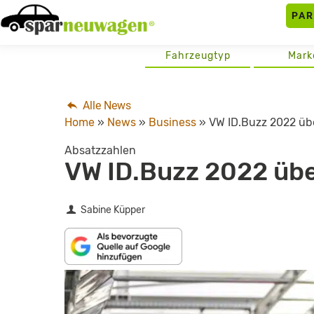
Skip
PA
to
content
Fahrzeugtyp
Mark
Alle News
Home
»
News
»
Business
»
VW ID.Buzz 2022 üb
Absatzzahlen
VW ID.Buzz 2022 übe
Sabine Küpper