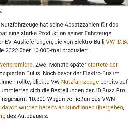
to
utzfahrzeuge hat seine Absatzzahlen für das
at eine starke Produktion seiner Fahrzeuge
 EV-Auslieferungen, die von Elektro-Bulli
VW ID.B
de 2022 über 10.000-mal produziert.
 Weltpremiere
. Zwei Monate später
startete der
nzipierten Bullis. Noch bevor der Elektro-Bus im
:innen rollte, blickte VW
Nutzfahrzeuge
bereits auf
ummierten sich die Bestellungen des ID.Buzz Pro 
n. Insgesamt 10.800 Wagen verließen das VWN-
0 davon wurden bereits an Kund:innen übergeben
,
ng
des Autobauers.