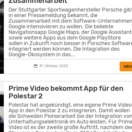
Zusammenarbeit
Der Stuttgarter Sportwagenhersteller Porsche gib
in einer Pressemeldung bekannt, die
Zusammenarbeit mit dem Software-Unternehme
Google intensivieren zu wollen. Die beliebte
Navigationsapp Google Maps, der Google Assistant
sowie weitere Apps aus dem Google PlayStore
sollen in Zukunft noch besser in Porsches Softwar
integriert werden können. Die Integration des
Google-Ökosystem in das...
31. Oktober 2023
MEH
Prime Video bekommt App für den
Polestar 2
Polestar hat angekündigt, eine eigene Prime Video
App in den Polestar 2 zu integrieren. Damit wollen
die Schweden Pionierarbeit bei der Integration vo
Unterhaltungselektronik im Auto leisten. Für Prim
Video ist es der zweite große Auftritt, nachdem de