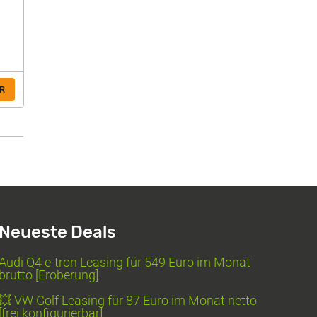
R
Neueste Deals
Audi Q4 e-tron Leasing für 549 Euro im Monat
brutto [Eroberung]
💥 VW Golf Leasing für 87 Euro im Monat netto
[frei konfigurierbar]