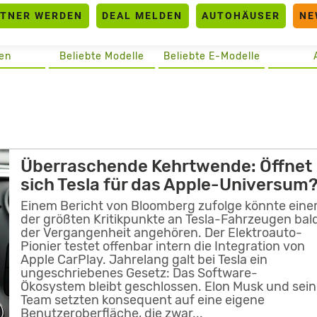
RTNER WERDEN
DEAL MELDEN
AUTOHÄUSER
NE
en
Beliebte Modelle
Beliebte E-Modelle
Überraschende Kehrtwende: Öffnet
sich Tesla für das Apple-Universum
Einem Bericht von Bloomberg zufolge könnte eine
der größten Kritikpunkte an Tesla-Fahrzeugen bal
der Vergangenheit angehören. Der Elektroauto-
Pionier testet offenbar intern die Integration von
Apple CarPlay. Jahrelang galt bei Tesla ein
ungeschriebenes Gesetz: Das Software-
Ökosystem bleibt geschlossen. Elon Musk und sein
Team setzten konsequent auf eine eigene
Benutzeroberfläche, die zwar...