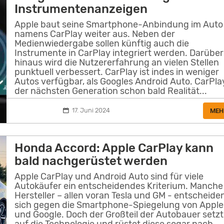
Instrumentenanzeigen
Apple baut seine Smartphone-Anbindung im Auto
namens CarPlay weiter aus. Neben der
Medienwiedergabe sollen künftig auch die
Instrumente in CarPlay integriert werden. Darüber
hinaus wird die Nutzererfahrung an vielen Stellen
punktuell verbessert. CarPlay ist indes in weniger
Autos verfügbar, als Googles Android Auto. CarPla
der nächsten Generation schon bald Realität...
17. Juni 2024
MEH
Honda Accord: Apple CarPlay kann
bald nachgerüstet werden
Apple CarPlay und Android Auto sind für viele
Autokäufer ein entscheidendes Kriterium. Manche
Hersteller – allen voran Tesla und GM - entscheide
sich gegen die Smartphone-Spiegelung von Apple
und Google. Doch der Großteil der Autobauer setzt
auf die Technologie und rüstet diese sogar nach.