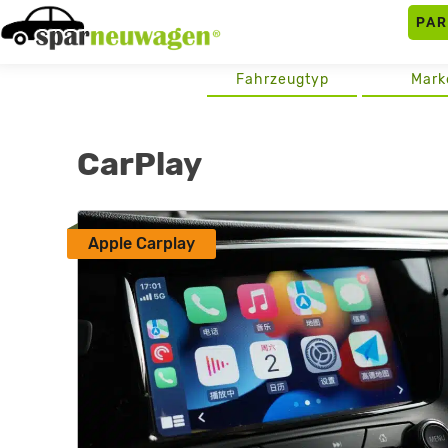
Skip
PA
to
content
Fahrzeugtyp
Mark
CarPlay
Apple Carplay