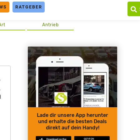
WS
RATGEBER
Art
Antrieb
?
r
d
Lade dir unsere App herunter
und erhalte die besten Deals
direkt auf dein Handy!