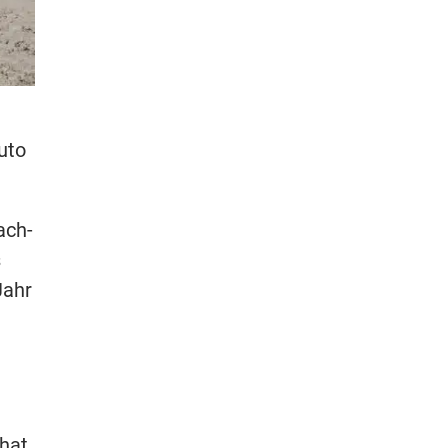
uto
ach-
s
Jahr
 hat