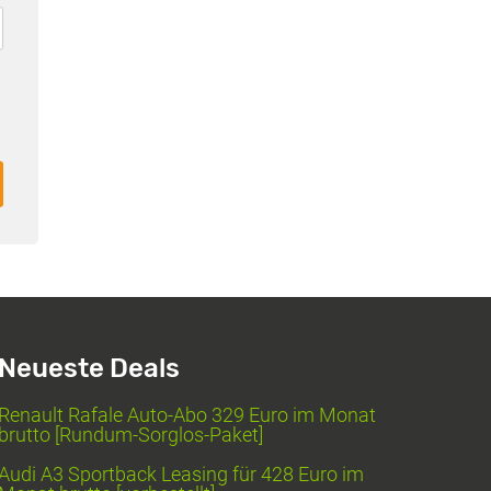
Neueste Deals
Renault Rafale Auto-Abo 329 Euro im Monat
brutto [Rundum-Sorglos-Paket]
Audi A3 Sportback Leasing für 428 Euro im