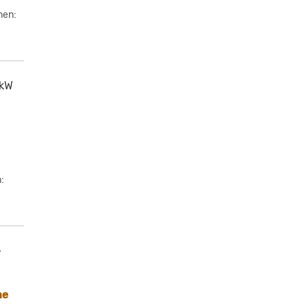
nen:
 kW
:
•
ne