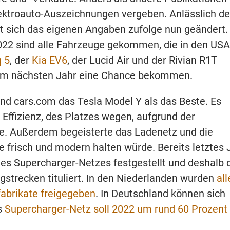
lektroauto-Auszeichnungen vergeben. Anlässlich de
t sich das eigenen Angaben zufolge nun geändert.
022 sind alle Fahrzeuge gekommen, die in den USA
q 5
, der
Kia EV6
, der Lucid Air und der Rivian R1T
en im nächsten Jahr eine Chance bekommen.
nd cars.com das Tesla Model Y als das Beste. Es
 Effizienz, des Platzes wegen, aufgrund der
te. Außerdem begeisterte das Ladenetz und die
 frisch und modern halten würde. Bereits letztes 
des Supercharger-Netzes festgestellt und deshalb 
gstrecken tituliert. In den Niederlanden wurden
all
fabrikate freigegeben
. In Deutschland können sich
s
Supercharger-Netz soll 2022 um rund 60 Prozent