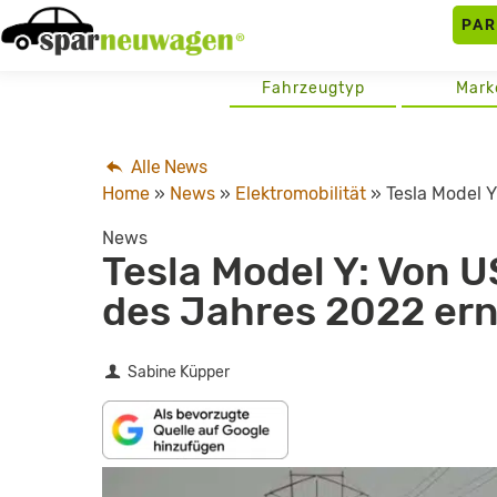
Skip
PA
to
content
Fahrzeugtyp
Mark
Alle News
Home
»
News
»
Elektromobilität
»
Tesla Model 
News
Tesla Model Y: Von 
des Jahres 2022 er
Sabine Küpper