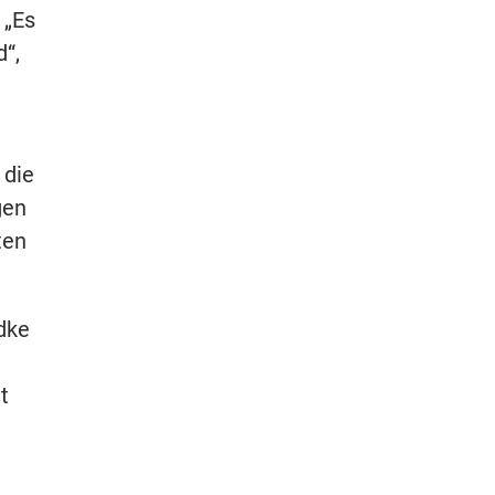
 „Es
“,
die
gen
ten
dke
t