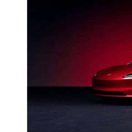
„LINKE-
POLITIKER
GRILLT
ELON
MUSK!!
#TESLA
#SHORTS“
VON
YOUTUBE
ANZEIGEN