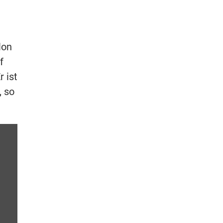
lon
f
 ist
, so