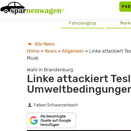
Skip
PA
to
content
Fahrzeugtyp
Mark
Alle News
Home
»
News
»
Allgemein
»
Linke attackiert T
Musk
Wahl in Brandenburg
Linke attackiert Tes
Umweltbedingungen:
Fabian Schwarzenbach