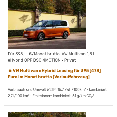
Für 395,-- €/Monat brutto: VW Multivan 1,5 l
eHybrid OPF DSG 4MOTION • Privat
🔥 VW Multivan eHybrid Leasing für 395 [478]
Euro im Monat brutto [Vorlauffahrzeug]
Verbrauch und Umwelt WLTP: 15,7 kWh/100km* • kombiniert:
2,7 l/100 km* • Emissionen: kombiniert: 61 g/km CO
*
2