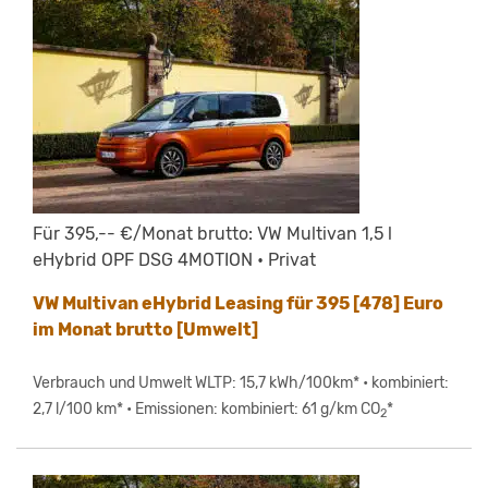
Für 395,-- €/Monat brutto: VW Multivan 1,5 l
eHybrid OPF DSG 4MOTION • Privat
VW Multivan eHybrid Leasing für 395 [478] Euro
im Monat brutto [Umwelt]
Verbrauch und Umwelt WLTP: 15,7 kWh/100km* • kombiniert:
2,7 l/100 km* • Emissionen: kombiniert: 61 g/km CO
*
2