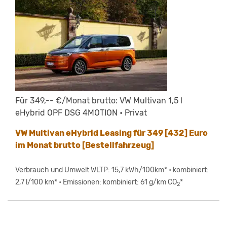
Für 349,-- €/Monat brutto: VW Multivan 1,5 l
eHybrid OPF DSG 4MOTION • Privat
VW Multivan eHybrid Leasing für 349 [432] Euro
im Monat brutto [Bestellfahrzeug]
Verbrauch und Umwelt WLTP: 15,7 kWh/100km* • kombiniert:
2,7 l/100 km* • Emissionen: kombiniert: 61 g/km CO
*
2