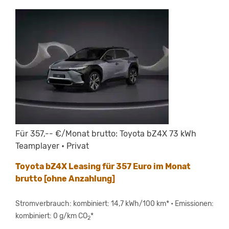
Für 357,-- €/Monat brutto: Toyota bZ4X 73 kWh
Teamplayer • Privat
Toyota bZ4X Leasing für 357 Euro im Monat
brutto [ohne Anzahlung]
Stromverbrauch: kombiniert: 14,7 kWh/100 km* • Emissionen:
kombiniert: 0 g/km CO
*
2