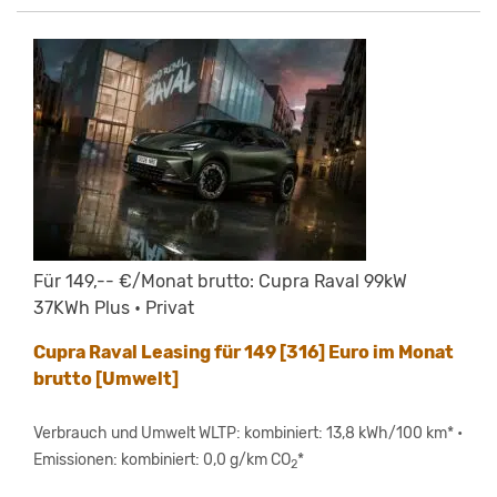
Für 149,-- €/Monat brutto: Cupra Raval 99kW
37KWh Plus • Privat
Cupra Raval Leasing für 149 [316] Euro im Monat
brutto [Umwelt]
Verbrauch und Umwelt WLTP: kombiniert: 13,8 kWh/100 km* •
Emissionen: kombiniert: 0,0 g/km CO
*
2