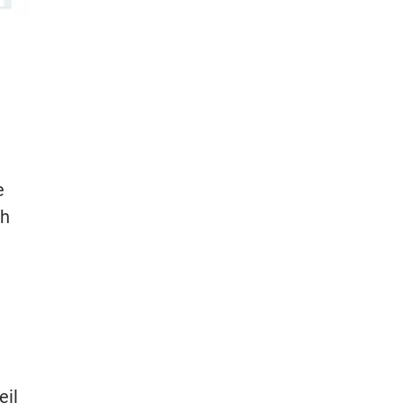
e
ch
eil