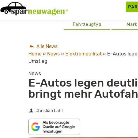
Skip
PA
to
content
Fahrzeugtyp
Mark
Alle News
Home
»
News
»
Elektromobilität
»
E-Autos lege
Umstieg
News
E-Autos legen deutl
bringt mehr Autofa
Christian Lahl