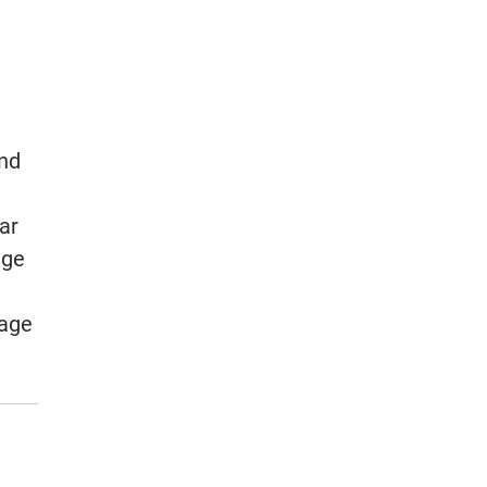
und
ar
ige
rage