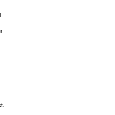
i
ur
e
t.