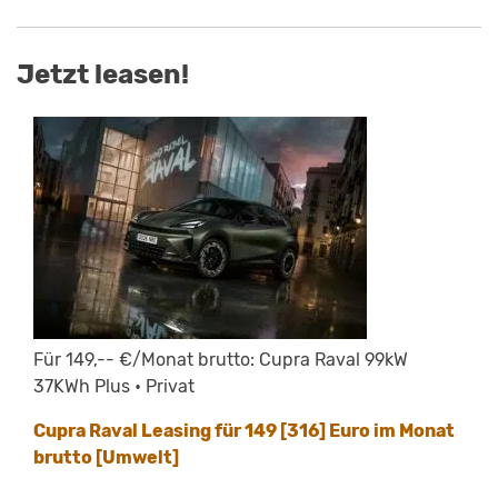
Jetzt leasen!
Für 149,-- €/Monat brutto: Cupra Raval 99kW
37KWh Plus • Privat
Cupra Raval Leasing für 149 [316] Euro im Monat
brutto [Umwelt]