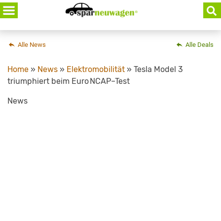
Skip
to
content
Alle News
Alle Deals
Home
»
News
»
Elektromobilität
»
Tesla Model 3
triumphiert beim Euro NCAP–Test
News