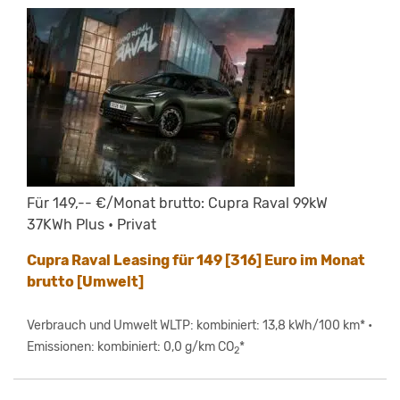
Für 149,-- €/Monat brutto: Cupra Raval 99kW
37KWh Plus • Privat
Cupra Raval Leasing für 149 [316] Euro im Monat
brutto [Umwelt]
Verbrauch und Umwelt WLTP: kombiniert: 13,8 kWh/100 km* •
Emissionen: kombiniert: 0,0 g/km CO
*
2