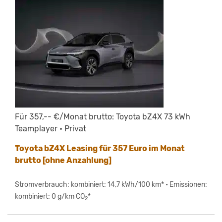
Für 357,-- €/Monat brutto: Toyota bZ4X 73 kWh
Teamplayer • Privat
Toyota bZ4X Leasing für 357 Euro im Monat
brutto [ohne Anzahlung]
Stromverbrauch: kombiniert: 14,7 kWh/100 km* • Emissionen:
kombiniert: 0 g/km CO
*
2