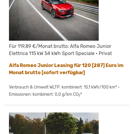
Für 119,89 €/Monat brutto: Alfa Romeo Junior
Elettrica 115 kW 54 kWh Sport Speciale • Privat
Alfa Romeo Junior Leasing für 120 [287] Euro im
Monat brutto [sofort verfügbar]
Verbrauch & Umwelt WLTP: kombiniert: 15,1 kWh/100 km* •
Emissionen: kombiniert: 0,0 g/km CO
*
2