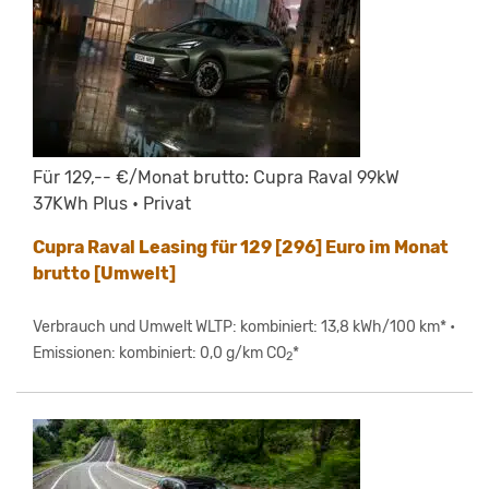
Für 129,-- €/Monat brutto: Cupra Raval 99kW
37KWh Plus • Privat
Cupra Raval Leasing für 129 [296] Euro im Monat
brutto [Umwelt]
Verbrauch und Umwelt WLTP: kombiniert: 13,8 kWh/100 km* •
Emissionen: kombiniert: 0,0 g/km CO
*
2