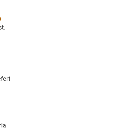
n
st.
fert
rla