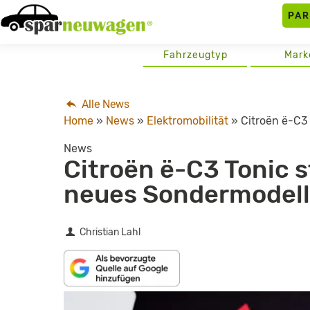
Skip
PA
to
content
Fahrzeugtyp
Mark
Alle News
Home
»
News
»
Elektromobilität
»
Citroën ë-C3
News
Citroën ë-C3 Tonic s
neues Sondermodell
Christian Lahl