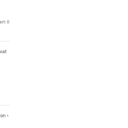
ert: 0
vat
ion •