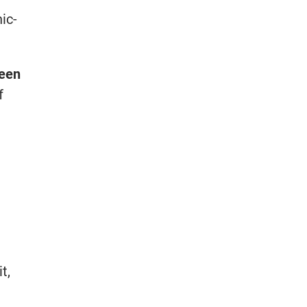
ic-
reen
f
t,