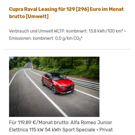
Cupra Raval Leasing für 129 [296] Euro im Monat
brutto [Umwelt]
Verbrauch und Umwelt WLTP: kombiniert: 13,8 kWh/100 km* •
Emissionen: kombiniert: 0,0 g/km CO
*
2
Für 119,89 €/Monat brutto: Alfa Romeo Junior
Elettrica 115 kW 54 kWh Sport Speciale • Privat