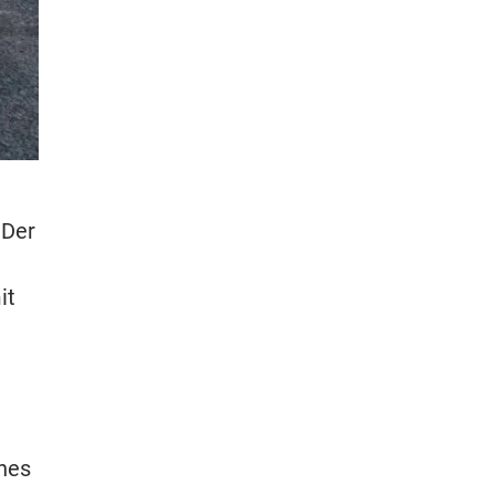
 Der
it
ches