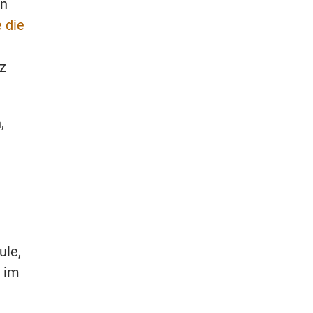
in
e die
z
,
ule,
 im