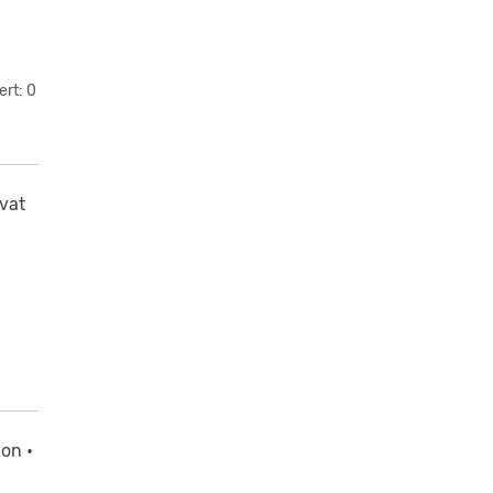
ert: 0
vat
ion •