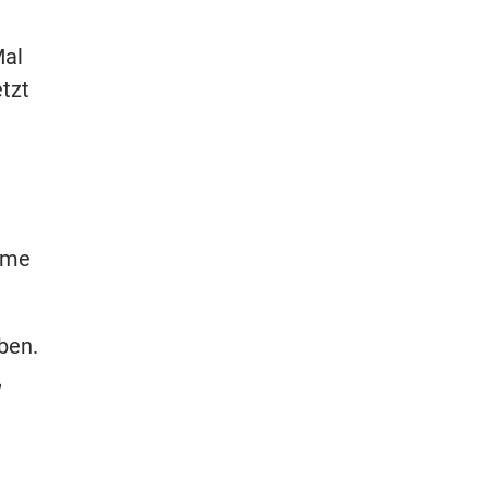
Mal
tzt
same
ben.
,