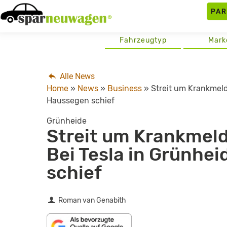
Skip
PA
to
content
Fahrzeugtyp
Mark
Alle News
Home
»
News
»
Business
»
Streit um Krankmeld
Haussegen schief
Grünheide
Streit um Krankmel
Bei Tesla in Grünhe
schief
Roman van Genabith