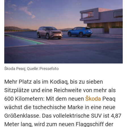
PEAQ
|
WAS
IST
DENN
MIT
SKODA
LOS?!“
VON
YOUTUBE
ANZEIGEN
Škoda Peaq; Quelle: Pressefoto
Mehr Platz als im Kodiaq, bis zu sieben
Sitzplätze und eine Reichweite von mehr als
600 Kilometern: Mit dem neuen
Škoda
Peaq
wächst die tschechische Marke in eine neue
Größenklasse. Das vollelektrische SUV ist 4,87
Meter lang, wird zum neuen Flaggschiff der