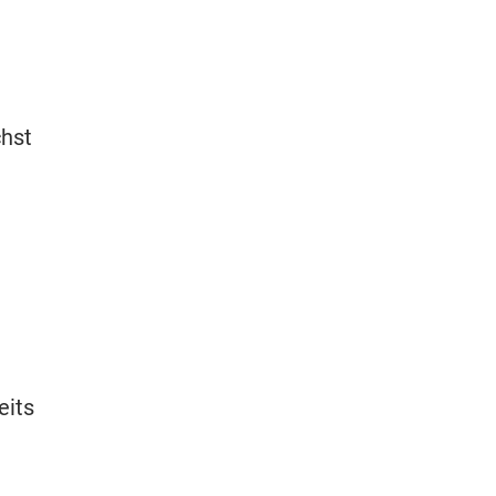
chst
eits