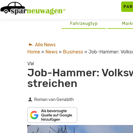
Skip
PA
to
content
Fahrzeugtyp
Mark
Alle News
Home
»
News
»
Business
»
Job-Hammer: Volksw
VW
Job-Hammer: Volksw
streichen
Roman van Genabith