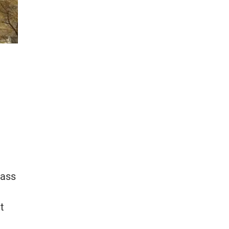
dass
t