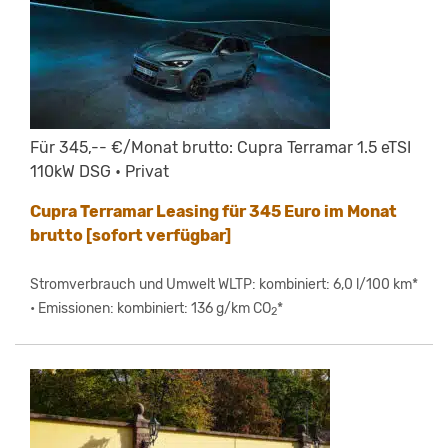
Für 345,-- €/Monat brutto: Cupra Terramar 1.5 eTSI
110kW DSG • Privat
Cupra Terramar Leasing für 345 Euro im Monat
brutto [sofort verfügbar]
Stromverbrauch und Umwelt WLTP: kombiniert: 6,0 l/100 km*
• Emissionen: kombiniert: 136 g/km CO
*
2