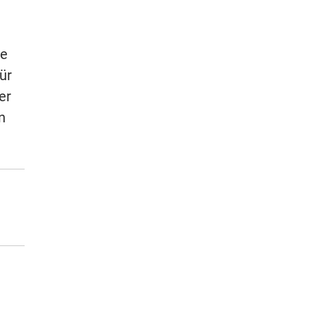
ie
ür
er
n