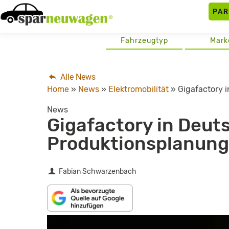
Skip
PA
to
content
Fahrzeugtyp
Mark
Alle News
Home
»
News
»
Elektromobilität
»
Gigafactory 
News
Gigafactory in Deut
Produktionsplanung
Fabian Schwarzenbach