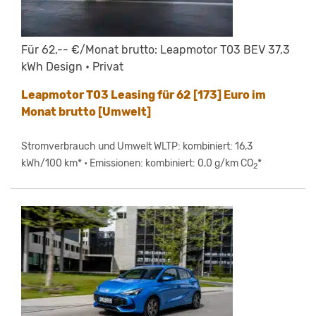
Für 62,-- €/Monat brutto: Leapmotor T03 BEV 37,3
kWh Design • Privat
Leapmotor T03 Leasing für 62 [173] Euro im
Monat brutto [Umwelt]
Stromverbrauch und Umwelt WLTP: kombiniert: 16,3
kWh/100 km* • Emissionen: kombiniert: 0,0 g/km CO
*
2