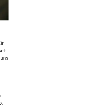
ür
el-
 uns
r
o.