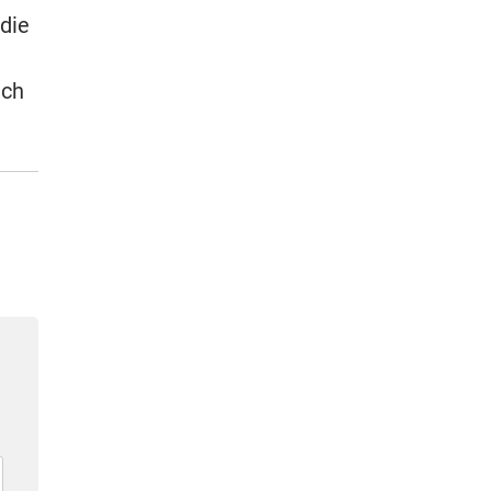
die
ich