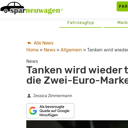
Skip
PA
to
content
Fahrzeugtyp
Mark
Alle News
Home
»
News
»
Allgemein
»
Tanken wird wieder
News
Tanken wird wieder t
die Zwei-Euro-Mark
Jessica Zimmermann