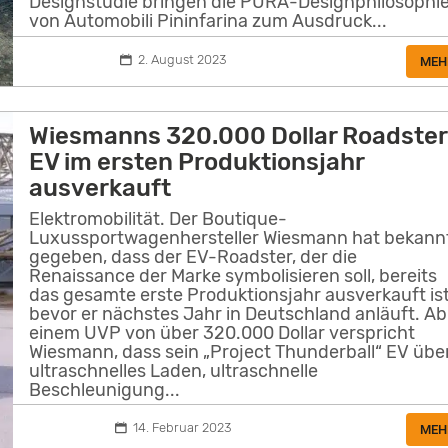
Designstudie bringen die PURA-Designphilosophi
von Automobili Pininfarina zum Ausdruck...
2. August 2023
MEH
Wiesmanns 320.000 Dollar Roadster
EV im ersten Produktionsjahr
ausverkauft
Elektromobilität. Der Boutique-
Luxussportwagenhersteller Wiesmann hat bekann
gegeben, dass der EV-Roadster, der die
Renaissance der Marke symbolisieren soll, bereits
das gesamte erste Produktionsjahr ausverkauft ist
bevor er nächstes Jahr in Deutschland anläuft. Ab
einem UVP von über 320.000 Dollar verspricht
Wiesmann, dass sein „Project Thunderball“ EV übe
ultraschnelles Laden, ultraschnelle
Beschleunigung...
14. Februar 2023
MEH