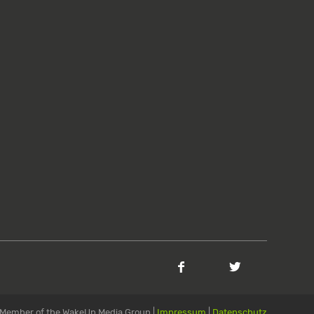
Member of the WakeUp Media Group |
Impressum
|
Datenschutz