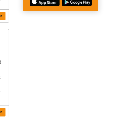
e
R
t
,
r
R