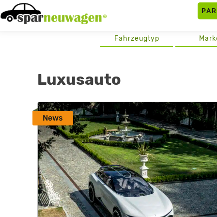
Skip
PA
to
content
Fahrzeugtyp
Mark
Luxusauto
News