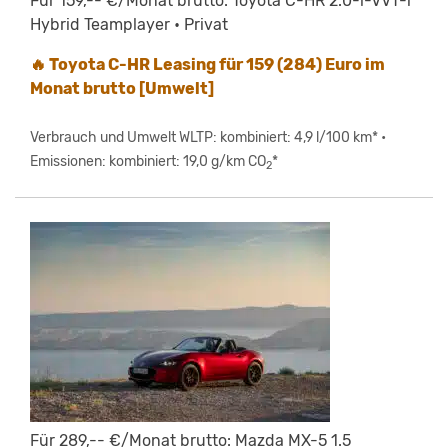
Für 159,-- €/Monat brutto: Toyota C-HR 2.0-l-VVT-i
Hybrid Teamplayer • Privat
🔥 Toyota C-HR Leasing für 159 (284) Euro im
Monat brutto [Umwelt]
Verbrauch und Umwelt WLTP: kombiniert: 4,9 l/100 km* •
Emissionen: kombiniert: 19,0 g/km CO
*
2
Für 289,-- €/Monat brutto: Mazda MX-5 1.5