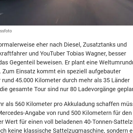
essfoto
ormalerweise eher nach Diesel, Zusatztanks und
kraftfahrer und YouTuber Tobias Wagner, besser
u das Gegenteil beweisen. Er plant eine Weltumrun
w. Zum Einsatz kommt ein speziell aufgebauter
rund 45.000 Kilometer durch mehr als 35 Länder
r die gesamte Tour sind nur 80 Ladevorgänge gepla
hr als 560 Kilometer pro Akkuladung schaffen müs
n Mercedes-Angabe von rund 500 Kilometern für den
r Wert für einen voll beladenen 40-Tonnen-Sattel
doch keine klassische Sattelzugmaschine, sondern e