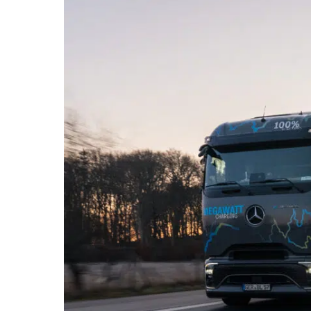
MEINER
E-
LKW
WELTREISE:
KANN
DIESES
FAHRZEUG
WIRKLICH
DIE
WELT
UMRUNDEN?“
VON
YOUTUBE
ANZEIGEN