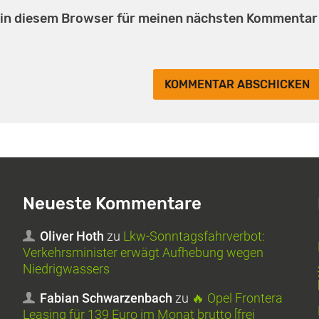
 in diesem Browser für meinen nächsten Kommentar
Neueste Kommentare
Oliver Hoth
zu
Lkw-Sonntagsfahrverbot:
Verkehrsminister erwägt Aufhebung wegen
Niedrigwassers
Fabian Schwarzenbach
zu
🔥 Opel Frontera
Leasing für 139 Euro im Monat brutto [frei