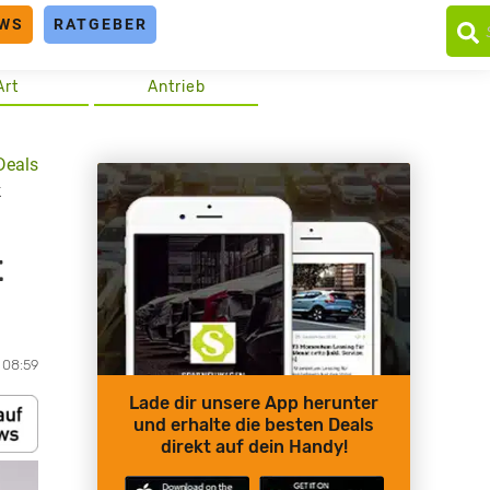
WS
RATGEBER
Art
Antrieb
Deals
k
t
, 08:59
Lade dir unsere App herunter
und erhalte die besten Deals
direkt auf dein Handy!