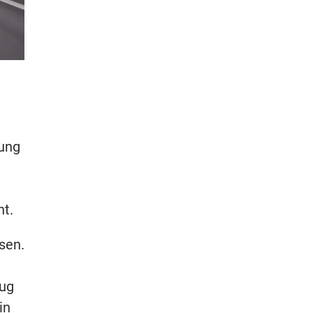
dung
nt.
sen.
zug
in