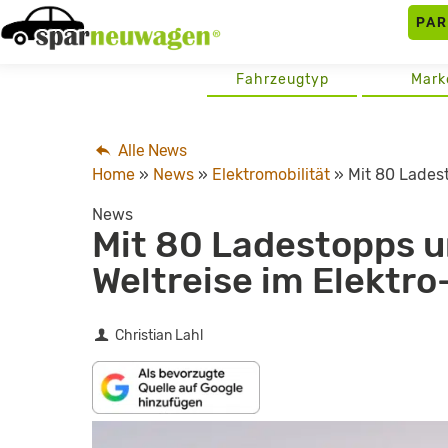
Skip
PA
to
content
Fahrzeugtyp
Mark
Alle News
Home
»
News
»
Elektromobilität
»
Mit 80 Ladest
News
Mit 80 Ladestopps u
Weltreise im Elektro
Christian Lahl
„TAG
1